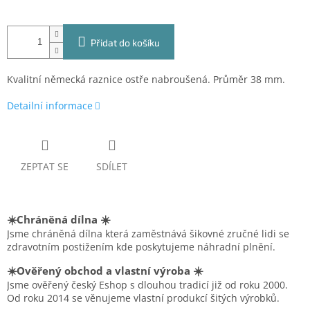
Přidat do košíku
Kvalitní německá raznice ostře nabroušená. Průměr 38 mm.
Detailní informace
ZEPTAT SE
SDÍLET
☀️Chráněná dílna ☀️
Jsme chráněná dílna která zaměstnává šikovné zručné lidi se
zdravotním postižením kde poskytujeme náhradní plnění.
☀️Ověřený obchod a vlastní výroba ☀️
Jsme ověřený český Eshop s dlouhou tradicí již od roku 2000.
Od roku 2014 se věnujeme vlastní produkcí šitých výrobků.