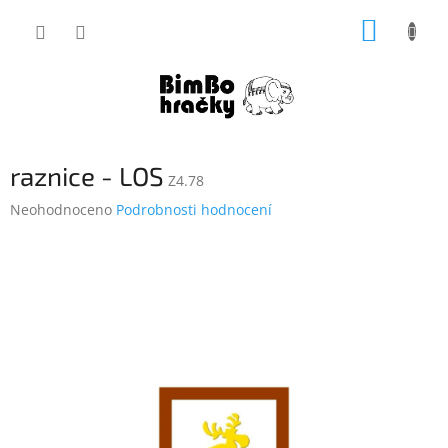
Přejít
NÁKUP
na
obsah
KOŠÍK
raznice - LOS
Z4.78
Průměrné
Neohodnoceno
Podrobnosti hodnocení
hodnocení
produktu
je
0,0
z
5
hvězdiček.