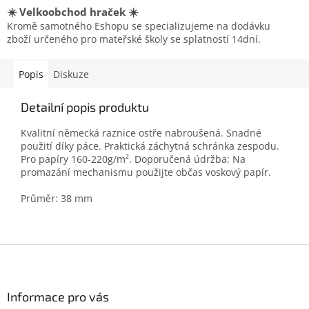
☀️ Velkoobchod hraček ☀️
Kromě samotného Eshopu se specializujeme na dodávku
zboží určeného pro mateřské školy se splatností 14dní.
Popis
Diskuze
Detailní popis produktu
Kvalitní německá raznice ostře nabroušená. Snadné
použití díky páce. Praktická záchytná schránka zespodu.
Pro papíry 160-220g/m². Doporučená údržba: Na
promazání mechanismu použijte občas voskový papír.
Průměr: 38 mm
Z
á
p
a
Informace pro vás