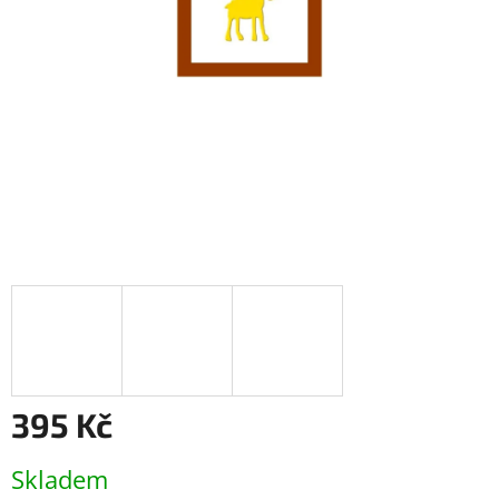
395 Kč
Měrná
Skladem
cena: