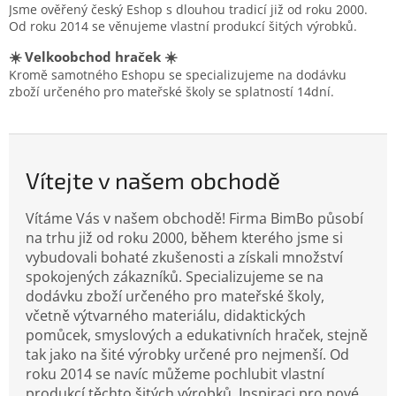
Jsme ověřený český Eshop s dlouhou tradicí již od roku 2000.
e
Od roku 2014 se věnujeme vlastní produkcí šitých výrobků.
m
☀️ Velkoobchod hraček ☀️
o
Kromě samotného Eshopu se specializujeme na dodávku
b
zboží určeného pro mateřské školy se splatností 14dní.
c
h
o
Vítejte v našem obchodě
d
ě
Vítáme Vás v našem obchodě! Firma BimBo působí
na trhu již od roku 2000, během kterého jsme si
vybudovali bohaté zkušenosti a získali množství
spokojených zákazníků. Specializujeme se na
dodávku zboží určeného pro mateřské školy,
včetně výtvarného materiálu, didaktických
pomůcek, smyslových a edukativních hraček, stejně
tak jako na šité výrobky určené pro nejmenší. Od
roku 2014 se navíc můžeme pochlubit vlastní
produkcí těchto šitých výrobků. Inspiraci pro nové