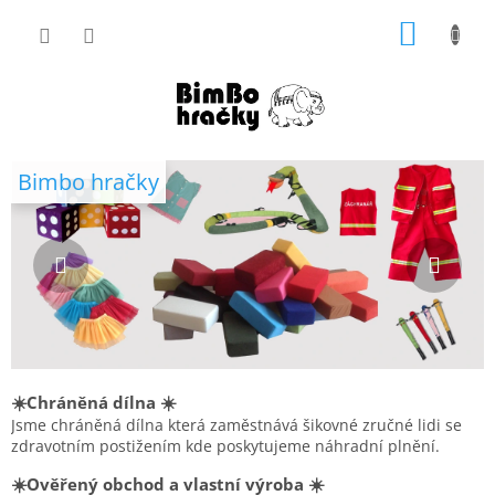
Přejít
NÁKUP
na
obsah
KOŠÍK
V
Předchozí
Násl
Bimbo hračky
í
t
e
j
t
e
v
☀️Chráněná dílna ☀️
n
Jsme chráněná dílna která zaměstnává šikovné zručné lidi se
a
zdravotním postižením kde poskytujeme náhradní plnění.
š
☀️Ověřený obchod a vlastní výroba ☀️