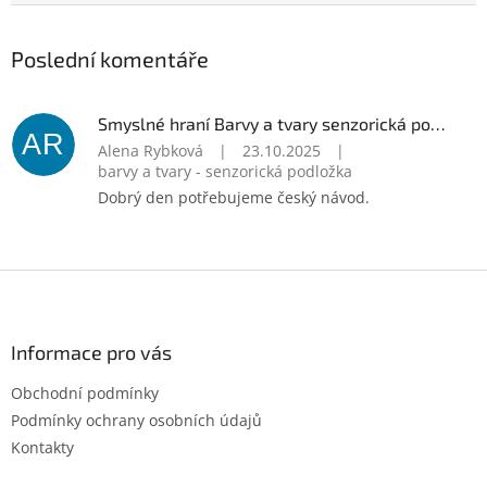
Poslední komentáře
Smyslné hraní Barvy a tvary senzorická podložka
AR
Alena Rybková
|
23.10.2025
|
barvy a tvary - senzorická podložka
Dobrý den potřebujeme český návod.
Z
á
p
a
Informace pro vás
t
Obchodní podmínky
í
Podmínky ochrany osobních údajů
Kontakty