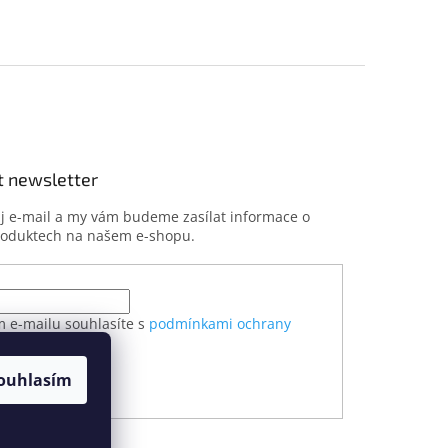
t newsletter
ůj e-mail a my vám budeme zasílat informace o
roduktech na našem e-shopu.
m e-mailu souhlasíte s
podmínkami ochrany
h údajů
ouhlasím
ÁSIT SE