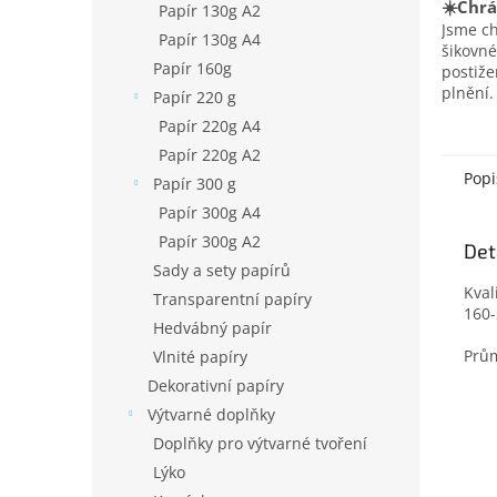
☀️Chrá
Papír 130g A2
Jsme c
Papír 130g A4
šikovné
Papír 160g
postiž
plnění.
Papír 220 g
Papír 220g A4
Papír 220g A2
Popi
Papír 300 g
Papír 300g A4
Papír 300g A2
Det
Sady a sety papírů
Kval
Transparentní papíry
160-
Hedvábný papír
Prů
Vlnité papíry
Dekorativní papíry
Výtvarné doplňky
Doplňky pro výtvarné tvoření
Lýko