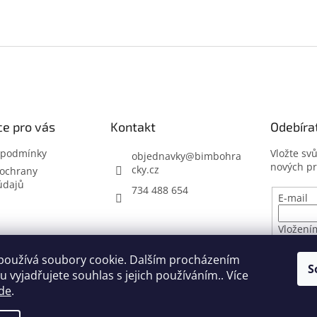
e pro vás
Kontakt
Odebíra
 podmínky
Vložte sv
objednavky
@
bimbohra
nových p
cky.cz
ochrany
údajů
734 488 654
E-mail
Vložení
osobníc
používá soubory cookie. Dalším procházením
S
 vyjadřujete souhlas s jejich používáním.. Více
PŘIHL
de
.