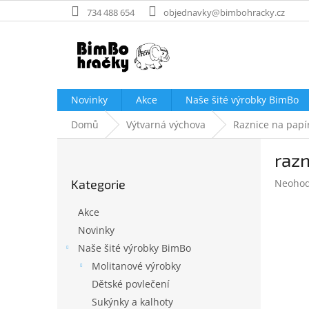
Přejít
734 488 654
objednavky@bimbohracky.cz
na
obsah
Novinky
Akce
Naše šité výrobky BimBo
Domů
Výtvarná výchova
Raznice na papí
P
razn
o
Přeskočit
s
Průměr
Kategorie
Neoho
kategorie
t
hodnoc
r
produk
Akce
a
je
Novinky
n
0,0
Naše šité výrobky BimBo
z
n
5
í
Molitanové výrobky
hvězdič
p
Dětské povlečení
a
Sukýnky a kalhoty