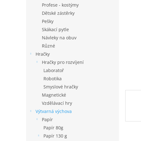
n
Profese - kostýmy
e
Dětské zástěrky
l
Pešky
Skákací pytle
Návleky na obuv
Různé
Hračky
Hračky pro rozvíjení
Laboratoř
Robotika
Smyslové hračky
Magnetické
Vzdělávací hry
Výtvarná výchova
Papír
Papír 80g
Papír 130 g