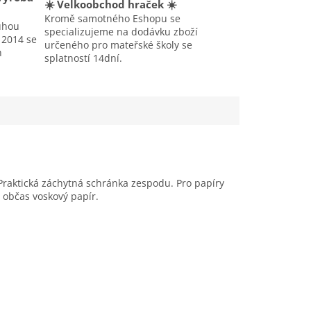
☀️ Velkoobchod hraček ☀️
Kromě samotného Eshopu se
uhou
specializujeme na dodávku zboží
u 2014 se
určeného pro mateřské školy se
h
splatností 14dní.
Praktická záchytná schránka zespodu. Pro papíry
občas voskový papír.