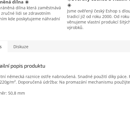
něná dílna ☀️
☀️
hráněná dílna která zaměstnává
Jsme ověřený český Eshop s dlo
 zručné lidi se zdravotním
tradicí již od roku 2000. Od rok
ením kde poskytujeme náhradní
věnujeme vlastní produkcí šitýc
výrobků.
s
Diskuze
ailní popis produktu
itní německá raznice ostře nabroušená. Snadné použití díky páce. 
220g/m². Doporučená údržba: Na promazání mechanismu použijte 
měr: 50,8 mm