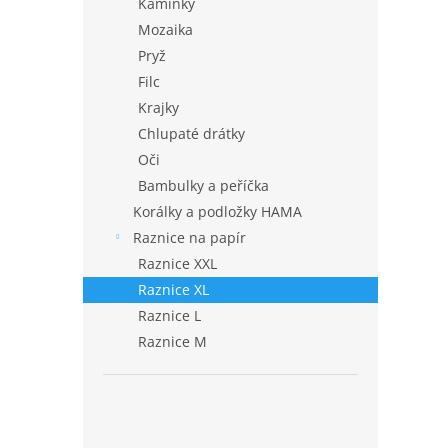
Kamínky
Mozaika
Pryž
Filc
Krajky
Chlupaté drátky
Oči
Bambulky a peříčka
Korálky a podložky HAMA
Raznice na papír
Raznice XXL
Raznice XL
Raznice L
Raznice M