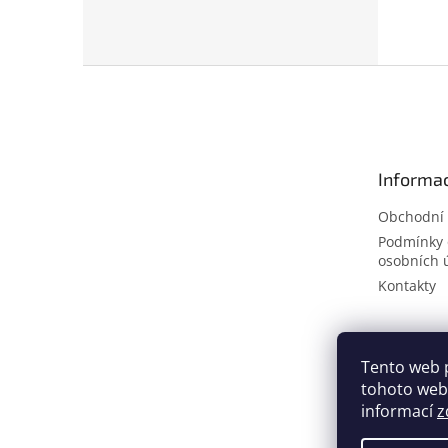
Z
á
p
a
t
Informac
í
Obchodní
Podmínky 
osobních 
Kontakty
Tento web 
tohoto webu
informací
z