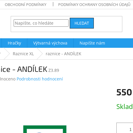
OBCHODNÍ PODMÍNKY
PODMÍNKY OCHRANY OSOBNÍCH ÚDAJŮ
HLEDAT
Hračky
Výtvarná výchova
Napište nám
r
Raznice XL
raznice - ANDÍLEK
ice - ANDÍLEK
Z3.89
né
dnoceno
Podrobnosti hodnocení
ení
550
tu
Měrná
Skla
cena:
ek.