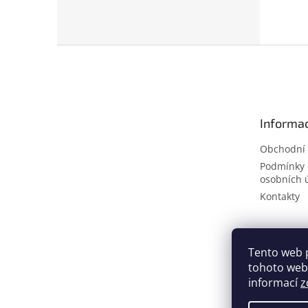
Z
á
p
a
t
Informac
í
Obchodní
Podmínky 
osobních 
Kontakty
Tento web 
tohoto webu
informací
z