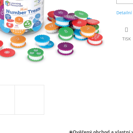
Detailní
TISK
☀️Ověřený obchod a vlastní 