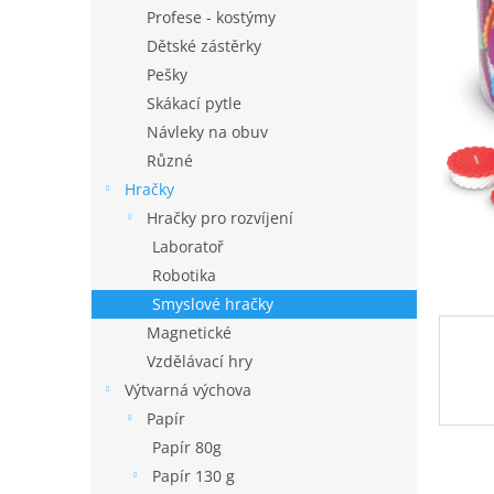
n
Profese - kostýmy
e
Dětské zástěrky
l
Pešky
Skákací pytle
Návleky na obuv
Různé
Hračky
Hračky pro rozvíjení
Laboratoř
Robotika
Smyslové hračky
Magnetické
Vzdělávací hry
Výtvarná výchova
Papír
Papír 80g
Papír 130 g