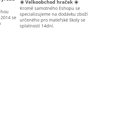
☀️ Velkoobchod hraček ☀️
Kromě samotného Eshopu se
uhou
specializujeme na dodávku zboží
u 2014 se
určeného pro mateřské školy se
h
splatností 14dní.