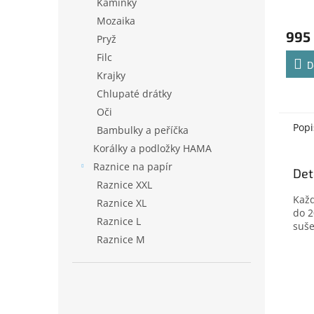
Kamínky
Mozaika
995
Pryž
Filc
D
Krajky
Chlupaté drátky
Oči
Popi
Bambulky a peříčka
Korálky a podložky HAMA
Raznice na papír
Det
Raznice XXL
Každ
Raznice XL
do 2
Raznice L
suše
Raznice M