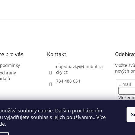
e pro vás
Kontakt
Odebíra
 podmínky
Vložte sv
objednavky
@
bimbohra
nových p
cky.cz
ochrany
údajů
734 488 654
E-mail
Vložení
osobníc
používá soubory cookie. Dalším procházením
S
 vyjadřujete souhlas s jejich používáním.. Více
PŘIHL
de
.