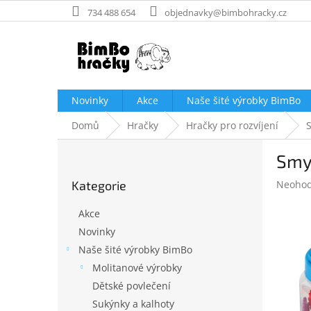
Přejít
734 488 654
objednavky@bimbohracky.cz
na
obsah
Novinky
Akce
Naše šité výrobky BimBo
Domů
Hračky
Hračky pro rozvíjení
P
Smys
o
Přeskočit
s
Průměr
Kategorie
Neoho
kategorie
t
hodnoc
r
produk
Akce
a
je
Novinky
n
0,0
Naše šité výrobky BimBo
z
n
5
í
Molitanové výrobky
hvězdič
p
Dětské povlečení
a
Sukýnky a kalhoty