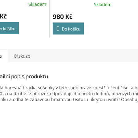
Skladem
Skladem
 Kč
980 Kč
o košíku
Do košíku
s
Diskuze
ailní popis produktu
á barevná hračka sušenky v této sadě hravě zpestří učení čísel a b
0 a na druhé je obrázek odpovídajícího počtu delfínů, plážových mí
nku a odhalte zábavnou hmatovou texturu ukrytou uvnitř!
Obsahuj