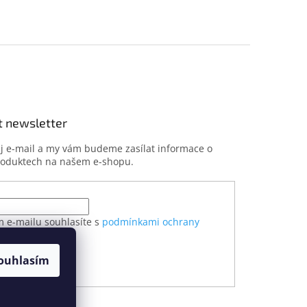
t newsletter
ůj e-mail a my vám budeme zasílat informace o
roduktech na našem e-shopu.
m e-mailu souhlasíte s
podmínkami ochrany
h údajů
ouhlasím
ÁSIT SE