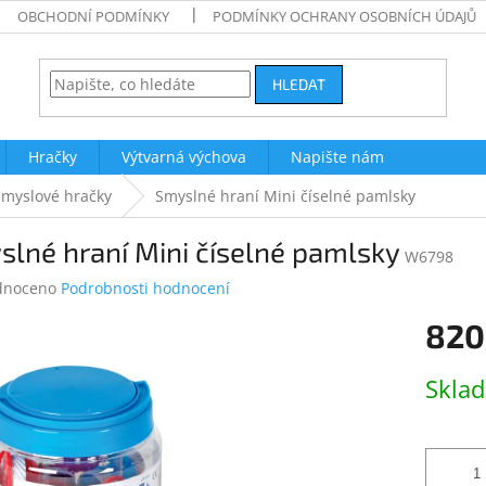
OBCHODNÍ PODMÍNKY
PODMÍNKY OCHRANY OSOBNÍCH ÚDAJŮ
HLEDAT
Hračky
Výtvarná výchova
Napište nám
Smyslové hračky
Smyslné hraní Mini číselné pamlsky
lné hraní Mini číselné pamlsky
W6798
né
dnoceno
Podrobnosti hodnocení
ení
820
tu
Měrná
Skla
cena:
ek.