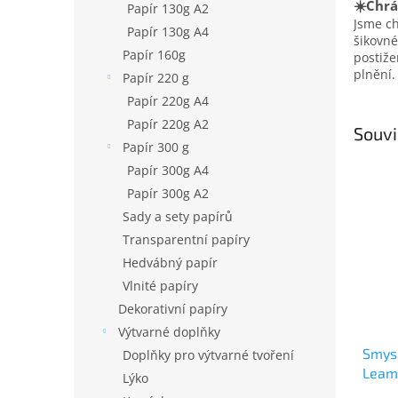
☀️Chrá
Papír 130g A2
Jsme c
Papír 130g A4
šikovné
Papír 160g
postiž
plnění.
Papír 220 g
Papír 220g A4
Papír 220g A2
Souvi
Papír 300 g
Papír 300g A4
Papír 300g A2
Sady a sety papírů
Transparentní papíry
Hedvábný papír
Vlnité papíry
Dekorativní papíry
Výtvarné doplňky
Smysl
Doplňky pro výtvarné tvoření
Leam
Lýko