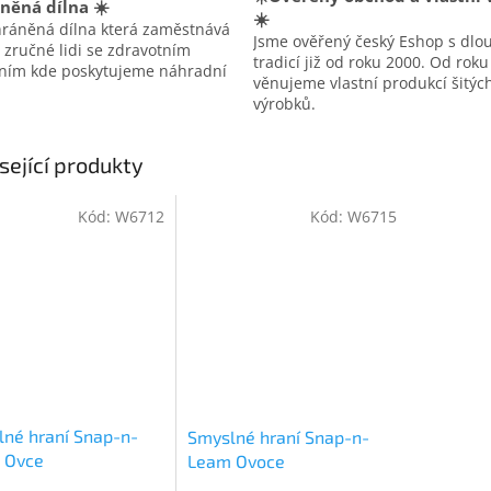
něná dílna ☀️
☀️
hráněná dílna která zaměstnává
Jsme ověřený český Eshop s dlo
 zručné lidi se zdravotním
tradicí již od roku 2000. Od rok
ením kde poskytujeme náhradní
věnujeme vlastní produkcí šitýc
výrobků.
sející produkty
Kód:
W6712
Kód:
W6715
né hraní Snap-n-
Smyslné hraní Snap-n-
 Ovce
Leam Ovoce