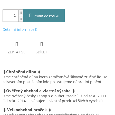
Přidat do košíku
Detailní informace
ZEPTAT SE
SDÍLET
☀️Chráněná dílna ☀️
Jsme chráněná dílna která zaměstnává šikovné zručné lidi se
zdravotním postižením kde poskytujeme náhradní plnění.
☀️Ověřený obchod a vlastní výroba ☀️
Jsme ověřený český Eshop s dlouhou tradicí již od roku 2000.
Od roku 2014 se věnujeme vlastní produkcí šitých výrobků.
☀️ Velkoobchod hraček ☀️
Kromě samotného Eshopu se specializujeme na dodávku