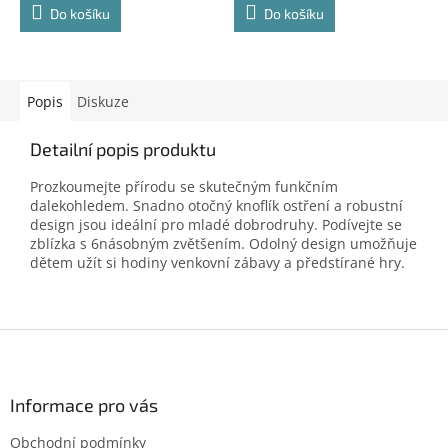
Do košíku
Do košíku
Popis
Diskuze
Detailní popis produktu
Prozkoumejte přírodu se skutečným funkčním
dalekohledem.
Snadno otočný knoflík ostření a robustní
design jsou ideální pro mladé dobrodruhy.
Podívejte se
zblízka s 6násobným zvětšením.
Odolný design umožňuje
dětem užít si hodiny venkovní zábavy a předstírané hry.
Z
á
p
a
Informace pro vás
t
Obchodní podmínky