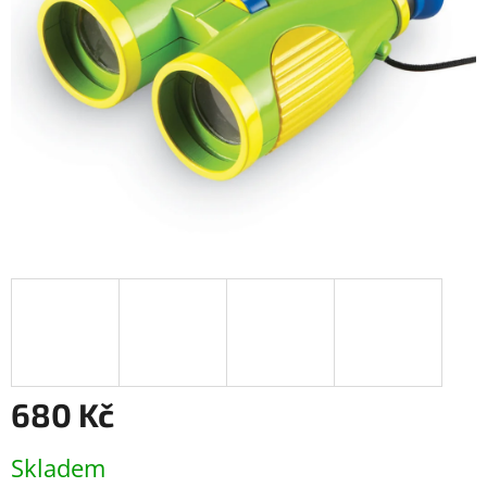
680 Kč
Měrná
Skladem
cena: