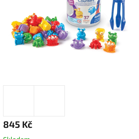
845 Kč
Měrná