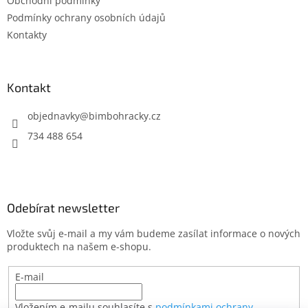
Obchodní podmínky
í
Podmínky ochrany osobních údajů
Kontakty
Kontakt
objednavky
@
bimbohracky.cz
734 488 654
Odebírat newsletter
Vložte svůj e-mail a my vám budeme zasílat informace o nových
produktech na našem e-shopu.
E-mail
Vložením e-mailu souhlasíte s
podmínkami ochrany