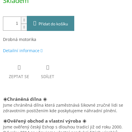
Skladem
cena:
Přidat do košíku
Drobná motorika
Detailní informace
ZEPTAT SE
SDÍLET
☀️Chráněná dílna ☀️
Jsme chráněná dílna která zaměstnává šikovné zručné lidi se
zdravotním postižením kde poskytujeme náhradní plnění.
☀️Ověřený obchod a vlastní výroba ☀️
Jsme ověřený český Eshop s dlouhou tradicí již od roku 2000.