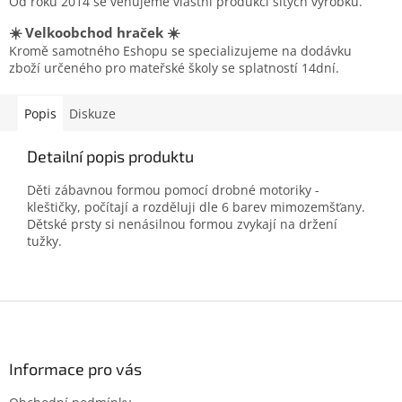
Od roku 2014 se věnujeme vlastní produkcí šitých výrobků.
☀️ Velkoobchod hraček ☀️
Kromě samotného Eshopu se specializujeme na dodávku
zboží určeného pro mateřské školy se splatností 14dní.
Popis
Diskuze
Detailní popis produktu
Děti zábavnou formou pomocí drobné motoriky -
kleštičky, počítají a rozděluji dle 6 barev mimozemšťany.
Dětské prsty si nenásilnou formou zvykají na držení
tužky.
Z
á
p
a
Informace pro vás
t