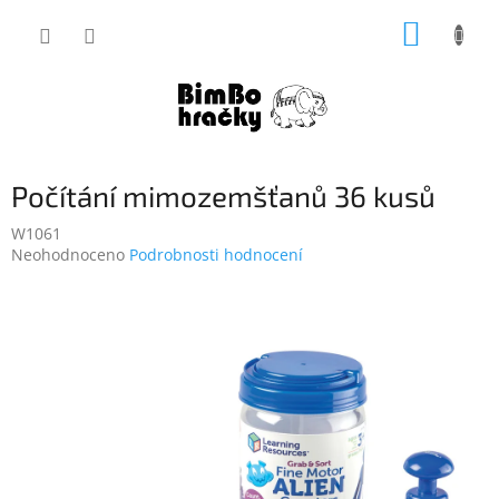
Přejít
NÁKUP
na
obsah
KOŠÍK
Počítání mimozemšťanů 36 kusů
W1061
Průměrné
Neohodnoceno
Podrobnosti hodnocení
hodnocení
produktu
je
0,0
z
5
hvězdiček.