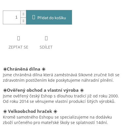
Přidat do košíku
ZEPTAT SE
SDÍLET
☀️Chráněná dílna ☀️
Jsme chráněná dílna která zaměstnává šikovné zručné lidi se
zdravotním postižením kde poskytujeme náhradní plnění.
☀️Ověřený obchod a vlastní výroba ☀️
Jsme ověřený český Eshop s dlouhou tradicí již od roku 2000.
Od roku 2014 se věnujeme vlastní produkcí šitých výrobků.
☀️ Velkoobchod hraček ☀️
Kromě samotného Eshopu se specializujeme na dodávku
zboží určeného pro mateřské školy se splatností 14dní.