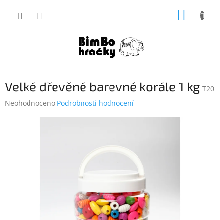
Přejít
NÁKUP
na
obsah
KOŠÍK
Velké dřevěné barevné korále 1 kg
T20
Průměrné
Neohodnoceno
Podrobnosti hodnocení
hodnocení
produktu
je
0,0
z
5
hvězdiček.