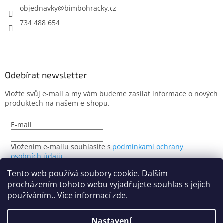
objednavky
@
bimbohracky.cz
734 488 654
Odebírat newsletter
Vložte svůj e-mail a my vám budeme zasílat informace o nových
produktech na našem e-shopu.
E-mail
Vložením e-mailu souhlasíte s
podmínkami ochrany
osobních údajů
Tento web používá soubory cookie. Dalším
PŘIHLÁSIT SE
procházením tohoto webu vyjadřujete souhlas s jejich
používáním.. Více informací
zde
.
Nastavení
Vytvořil Shoptet