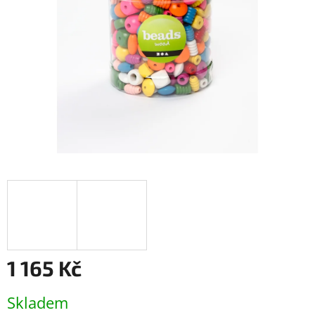
1 165 Kč
Měrná
Skladem
cena: