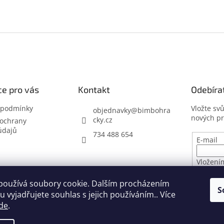
e pro vás
Kontakt
Odebíra
 podmínky
Vložte sv
objednavky
@
bimbohra
nových p
cky.cz
ochrany
údajů
734 488 654
E-mail
Vložení
osobníc
používá soubory cookie. Dalším procházením
S
 vyjadřujete souhlas s jejich používáním.. Více
PŘIHL
de
.