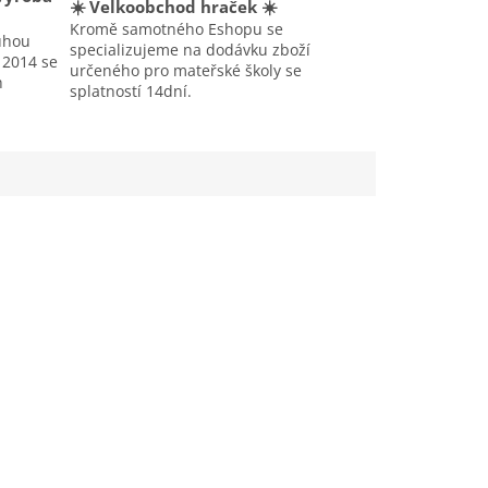
☀️ Velkoobchod hraček ☀️
Kromě samotného Eshopu se
uhou
specializujeme na dodávku zboží
u 2014 se
určeného pro mateřské školy se
h
splatností 14dní.