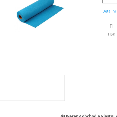
Detailní
TISK
☀️Ověřený obchod a vlastní 