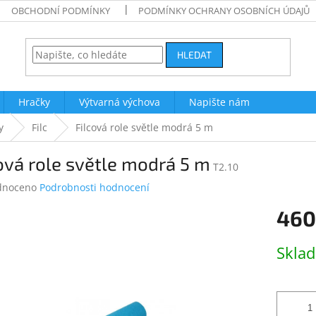
OBCHODNÍ PODMÍNKY
PODMÍNKY OCHRANY OSOBNÍCH ÚDAJŮ
HLEDAT
Hračky
Výtvarná výchova
Napište nám
y
Filc
Filcová role světle modrá 5 m
ová role světle modrá 5 m
T2.10
né
dnoceno
Podrobnosti hodnocení
ení
460
tu
Měrná
Skla
cena:
ek.