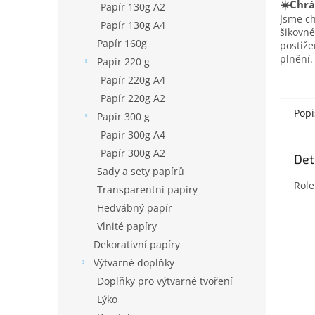
☀️Chrá
Papír 130g A2
Jsme c
Papír 130g A4
šikovné
Papír 160g
postiž
plnění.
Papír 220 g
Papír 220g A4
Papír 220g A2
Popi
Papír 300 g
Papír 300g A4
Papír 300g A2
Det
Sady a sety papírů
Role
Transparentní papíry
Hedvábný papír
Vlnité papíry
Dekorativní papíry
Výtvarné doplňky
Doplňky pro výtvarné tvoření
Lýko