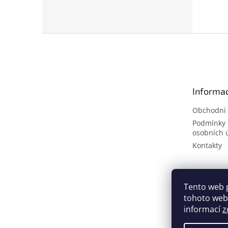
Z
á
p
a
t
Informac
í
Obchodní
Podmínky 
osobních 
Kontakty
Tento web 
tohoto webu
informací
z