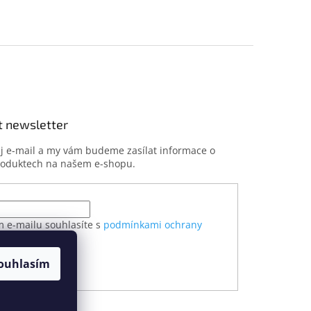
t newsletter
ůj e-mail a my vám budeme zasílat informace o
roduktech na našem e-shopu.
m e-mailu souhlasíte s
podmínkami ochrany
h údajů
ouhlasím
ÁSIT SE