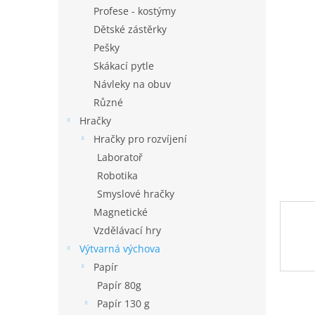
n
Profese - kostýmy
e
Dětské zástěrky
l
Pešky
Skákací pytle
Návleky na obuv
Různé
Hračky
Hračky pro rozvíjení
Laboratoř
Robotika
Smyslové hračky
Magnetické
Vzdělávací hry
Výtvarná výchova
Papír
Papír 80g
Papír 130 g