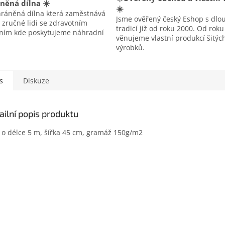
něná dílna ☀️
☀️
hráněná dílna která zaměstnává
Jsme ověřený český Eshop s dlo
 zručné lidi se zdravotním
tradicí již od roku 2000. Od rok
ením kde poskytujeme náhradní
věnujeme vlastní produkcí šitýc
výrobků.
s
Diskuze
ailní popis produktu
 o délce 5 m, šířka 45 cm, gramáž 150g/m2