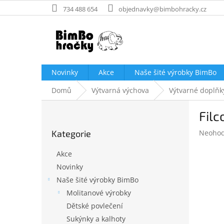
Přejít
734 488 654
objednavky@bimbohracky.cz
na
obsah
Novinky
Akce
Naše šité výrobky BimBo
Domů
Výtvarná výchova
Výtvarné doplňk
P
Filc
o
Přeskočit
s
Průměr
Kategorie
Neoho
kategorie
t
hodnoc
r
produk
Akce
a
je
Novinky
n
0,0
Naše šité výrobky BimBo
z
n
5
í
Molitanové výrobky
hvězdič
p
Dětské povlečení
a
Sukýnky a kalhoty