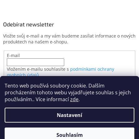
Odebírat newsletter
Vložte svůj e-mail a my vám budeme zasílat informace o nových
produktech na našem e-shopu.
E-mail
Vložením e-mailu souhlasíte s
podmínkami ochrany
osobních údajů
Tento web používá soubory cookie. Dalším
PŘIHLÁSIT SE
procházením tohoto webu vyjadřujete souhlas s jejich
používáním.. Více informací
zde
.
Nastavení
Vytvořil Shoptet
Souhlasím
Copyright 2026
BimBo hračky
. Všechna práva vyhrazena.