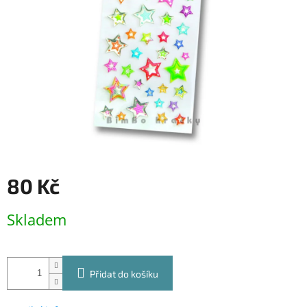
80 Kč
Měrná
Skladem
cena:
Přidat do košíku