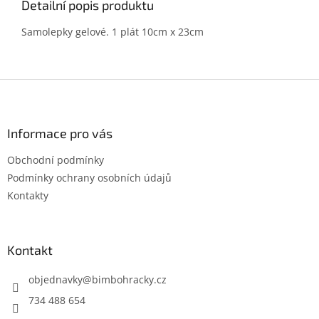
Detailní popis produktu
Samolepky gelové. 1 plát 10cm x 23cm
Z
á
p
a
Informace pro vás
t
Obchodní podmínky
í
Podmínky ochrany osobních údajů
Kontakty
Kontakt
objednavky
@
bimbohracky.cz
734 488 654