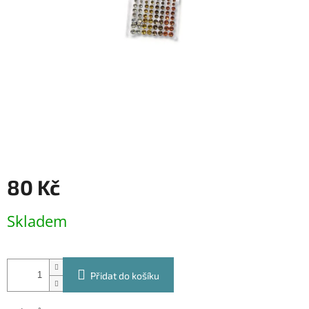
80 Kč
Měrná
Skladem
cena:
Přidat do košíku