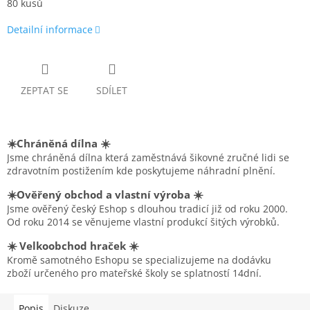
80 kusů
Detailní informace
ZEPTAT SE
SDÍLET
☀️Chráněná dílna ☀️
Jsme chráněná dílna která zaměstnává šikovné zručné lidi se
zdravotním postižením kde poskytujeme náhradní plnění.
☀️Ověřený obchod a vlastní výroba ☀️
Jsme ověřený český Eshop s dlouhou tradicí již od roku 2000.
Od roku 2014 se věnujeme vlastní produkcí šitých výrobků.
☀️ Velkoobchod hraček ☀️
Kromě samotného Eshopu se specializujeme na dodávku
zboží určeného pro mateřské školy se splatností 14dní.
Popis
Diskuze