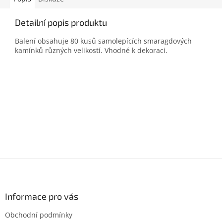
Detailní popis produktu
Balení obsahuje 80 kusů samolepících smaragdových
kamínků různých velikostí. Vhodné k dekoraci.
Z
á
p
a
Informace pro vás
t
Obchodní podmínky
í