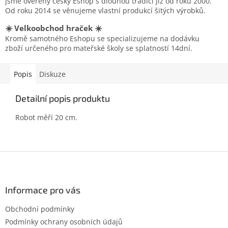
Jsme ověřený český Eshop s dlouhou tradicí již od roku 2000.
Od roku 2014 se věnujeme vlastní produkcí šitých výrobků.
☀️ Velkoobchod hraček ☀️
Kromě samotného Eshopu se specializujeme na dodávku
zboží určeného pro mateřské školy se splatností 14dní.
Popis
Diskuze
Detailní popis produktu
Robot měří 20 cm.
Z
á
p
a
Informace pro vás
t
Obchodní podmínky
í
Podmínky ochrany osobních údajů