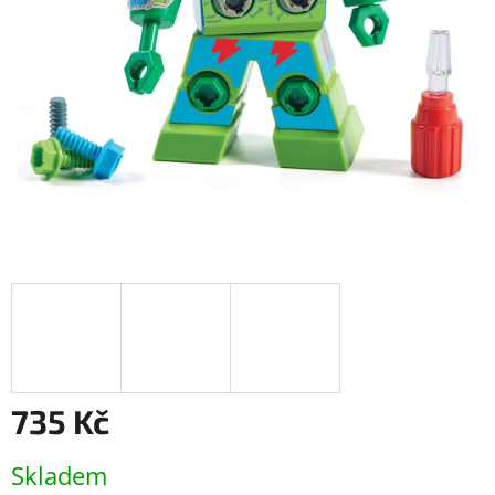
735 Kč
Měrná
Skladem
cena: