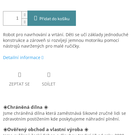
Přidat do košíku
Robot pro navrhování a vrtání. Děti se učí základy jednoduché
konstrukce a zároveň si rozvíjejí jemnou motoriku pomocí
nástrojů navržených pro malé ručičky.
Detailní informace
ZEPTAT SE
SDÍLET
☀️Chráněná dílna ☀️
Jsme chráněná dílna která zaměstnává šikovné zručné lidi se
zdravotním postižením kde poskytujeme náhradní plnění.
☀️Ověřený obchod a vlastní výroba ☀️