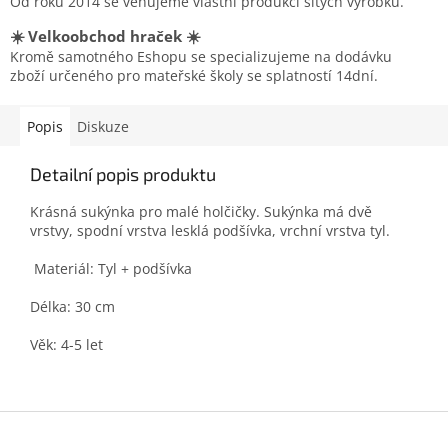
Od roku 2014 se věnujeme vlastní produkcí šitých výrobků.
☀️ Velkoobchod hraček ☀️
Kromě samotného Eshopu se specializujeme na dodávku
zboží určeného pro mateřské školy se splatností 14dní.
Popis
Diskuze
Detailní popis produktu
Krásná sukýnka pro malé holčičky. Sukýnka má dvě
vrstvy, spodní vrstva lesklá podšívka, vrchní vrstva tyl.
Materiál: Tyl + podšívka
Délka: 30 cm
Věk: 4-5 let
Z
á