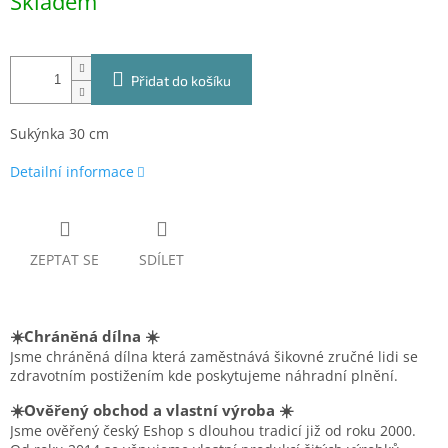
Skladem
cena:
Přidat do košíku
Sukýnka 30 cm
Detailní informace
ZEPTAT SE
SDÍLET
☀️Chráněná dílna ☀️
Jsme chráněná dílna která zaměstnává šikovné zručné lidi se
zdravotním postižením kde poskytujeme náhradní plnění.
☀️Ověřený obchod a vlastní výroba ☀️
Jsme ověřený český Eshop s dlouhou tradicí již od roku 2000.