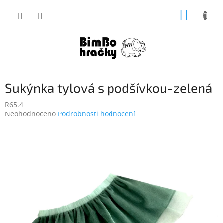
Přejít
NÁKUP
na
obsah
KOŠÍK
Sukýnka tylová s podšívkou-zelená
R65.4
Průměrné
Neohodnoceno
Podrobnosti hodnocení
hodnocení
produktu
je
0,0
z
5
hvězdiček.