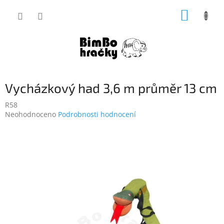
Přejít
NÁKUP
na
obsah
KOŠÍK
Vycházkový had 3,6 m průměr 13 cm
R58
Průměrné
Neohodnoceno
Podrobnosti hodnocení
hodnocení
produktu
je
0,0
z
5
hvězdiček.