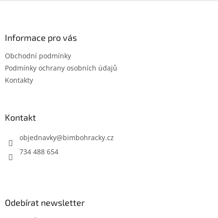
Z
á
p
a
Informace pro vás
t
Obchodní podmínky
í
Podmínky ochrany osobních údajů
Kontakty
Kontakt
objednavky
@
bimbohracky.cz
734 488 654
Odebírat newsletter