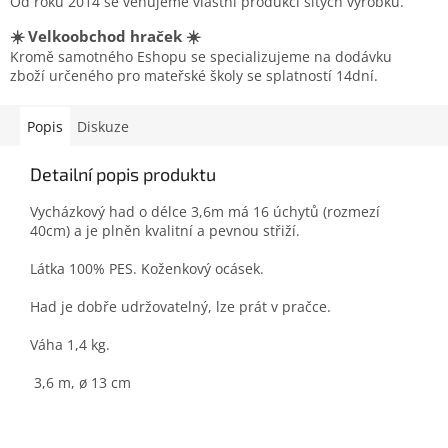
Od roku 2014 se věnujeme vlastní produkcí šitých výrobků.
☀️ Velkoobchod hraček ☀️
Kromě samotného Eshopu se specializujeme na dodávku
zboží určeného pro mateřské školy se splatností 14dní.
Popis
Diskuze
Detailní popis produktu
Vycházkový had o délce 3,6m má 16 úchytů (rozmezí
40cm) a je plněn kvalitní a pevnou střiží.
Látka 100% PES. Koženkový ocásek.
Had je dobře udržovatelný, lze prát v pračce.
Váha 1,4 kg.
3,6 m, ø 13 cm