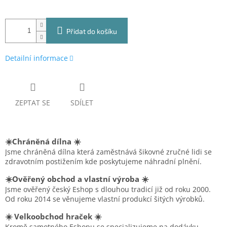
Přidat do košíku
Detailní informace
ZEPTAT SE
SDÍLET
☀️Chráněná dílna ☀️
Jsme chráněná dílna která zaměstnává šikovné zručné lidi se
zdravotním postižením kde poskytujeme náhradní plnění.
☀️Ověřený obchod a vlastní výroba ☀️
Jsme ověřený český Eshop s dlouhou tradicí již od roku 2000.
Od roku 2014 se věnujeme vlastní produkcí šitých výrobků.
☀️ Velkoobchod hraček ☀️
Kromě samotného Eshopu se specializujeme na dodávku