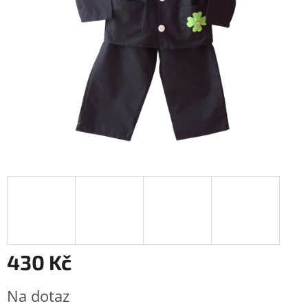
430 Kč
Měrná
Na dotaz
cena: