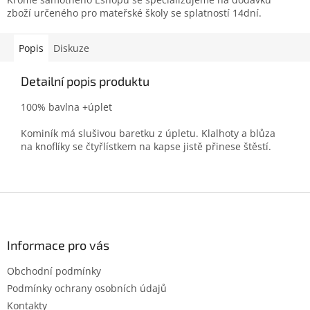
zboží určeného pro mateřské školy se splatností 14dní.
Popis
Diskuze
Detailní popis produktu
100% bavlna +úplet
Kominík má slušivou baretku z úpletu. Klalhoty a blůza
na knoflíky se čtyřlístkem na kapse jistě přinese štěstí.
Z
á
p
a
Informace pro vás
t
Obchodní podmínky
í
Podmínky ochrany osobních údajů
Kontakty