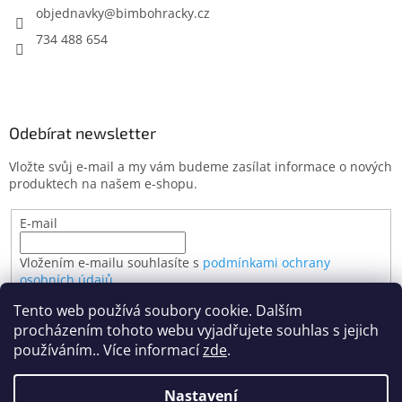
objednavky
@
bimbohracky.cz
734 488 654
Odebírat newsletter
Vložte svůj e-mail a my vám budeme zasílat informace o nových
produktech na našem e-shopu.
E-mail
Vložením e-mailu souhlasíte s
podmínkami ochrany
osobních údajů
Tento web používá soubory cookie. Dalším
PŘIHLÁSIT SE
procházením tohoto webu vyjadřujete souhlas s jejich
používáním.. Více informací
zde
.
Nastavení
Vytvořil Shoptet