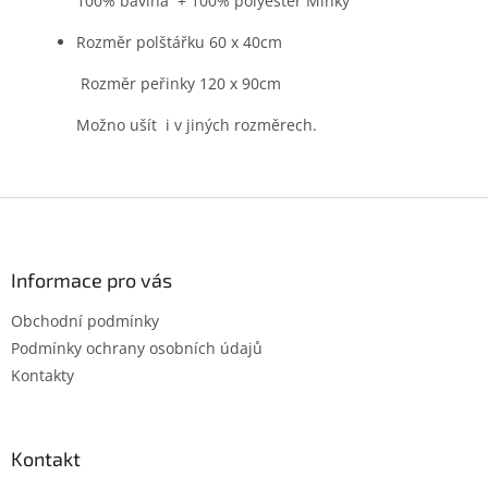
100% bavlna + 100% polyester
Minky
Rozměr polštářku 60 x 40cm
Rozměr peřinky 120 x 90cm
Možno ušít i v jiných rozměrech.
Z
á
p
a
Informace pro vás
t
Obchodní podmínky
í
Podmínky ochrany osobních údajů
Kontakty
Kontakt