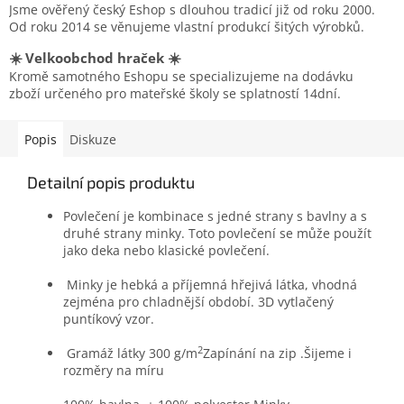
Jsme ověřený český Eshop s dlouhou tradicí již od roku 2000.
Od roku 2014 se věnujeme vlastní produkcí šitých výrobků.
☀️ Velkoobchod hraček ☀️
Kromě samotného Eshopu se specializujeme na dodávku
zboží určeného pro mateřské školy se splatností 14dní.
Popis
Diskuze
Detailní popis produktu
Povlečení je kombinace s jedné strany s bavlny a s
druhé strany minky. Toto povlečení se může použít
jako deka nebo klasické povlečení.
Minky je
hebká a příjemná hřejivá látka, v
hodná
zejména pro chladnější období.
3D vytlačený
puntíkový vzor.
2
Gramáž látky 300 g/m
Zapínání na zip .
Šijeme i
rozměry na míru