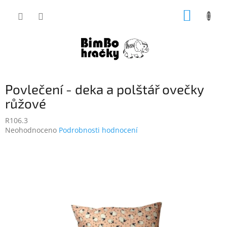
Přejít
NÁKUP
na
obsah
KOŠÍK
Povlečení - deka a polštář ovečky
růžové
R106.3
Průměrné
Neohodnoceno
Podrobnosti hodnocení
hodnocení
produktu
je
0,0
z
5
hvězdiček.