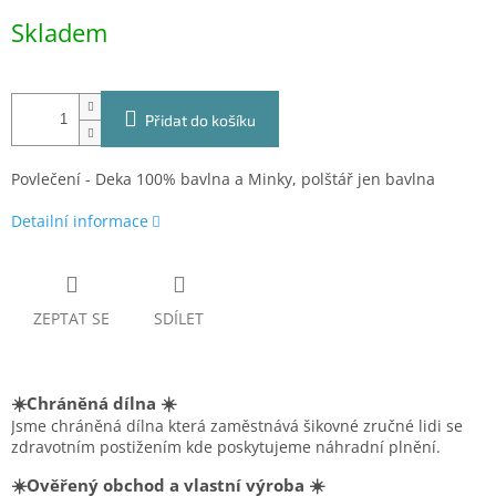
Měrná
Skladem
cena:
Přidat do košíku
Povlečení - Deka 100% bavlna a Minky, polštář jen bavlna
Detailní informace
ZEPTAT SE
SDÍLET
☀️Chráněná dílna ☀️
Jsme chráněná dílna která zaměstnává šikovné zručné lidi se
zdravotním postižením kde poskytujeme náhradní plnění.
☀️Ověřený obchod a vlastní výroba ☀️