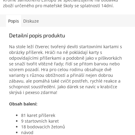
zboží určeného pro mateřské školy se splatností 14dní.
Popis
Diskuze
Detailní popis produktu
Na stole leží čtverec tvořený devíti startovními kartami s
obrázky příšerek. Hráči na ně pokládají karty s
odpovídajícími příšerkami a podobně jako v piškvorkách
se snaží tvořit vítězné řady; řídí se přitom barvou nebo
vzorem pozadí. Hra pro celou rodinu obsahuje dvě
varianty s různou obtížností a přináší nejen dobrou
zábavu, ale pomáhá také cvičit postřeh, rychlé reakce a
schopnost soustředění. Jako dárek se navíc v krabičce
skrývá i pexeso zdarma!
Obsah balení:
81 karet příšerek
9 startovních karet
18 bodovacích žetonů
návod