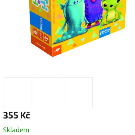
355 Kč
Měrná
Skladem
cena: