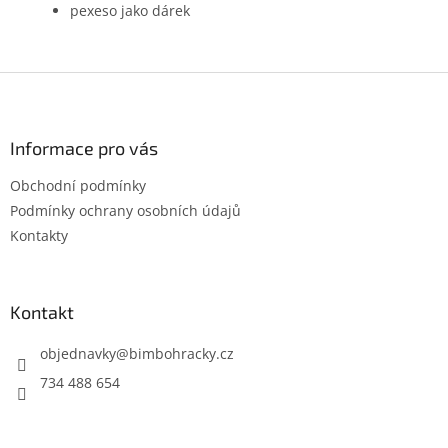
pexeso jako dárek
Z
á
p
a
Informace pro vás
t
Obchodní podmínky
í
Podmínky ochrany osobních údajů
Kontakty
Kontakt
objednavky
@
bimbohracky.cz
734 488 654