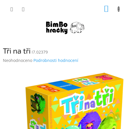
Přejít
NÁKUP
na
obsah
KOŠÍK
Tři na tři
I7.02379
Průměrné
Neohodnoceno
Podrobnosti hodnocení
hodnocení
produktu
je
0,0
z
5
hvězdiček.