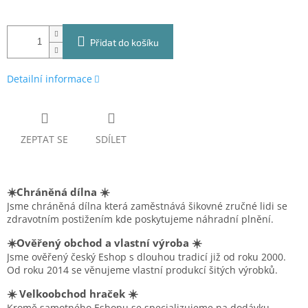
Přidat do košíku
Detailní informace
ZEPTAT SE
SDÍLET
☀️Chráněná dílna ☀️
Jsme chráněná dílna která zaměstnává šikovné zručné lidi se
zdravotním postižením kde poskytujeme náhradní plnění.
☀️Ověřený obchod a vlastní výroba ☀️
Jsme ověřený český Eshop s dlouhou tradicí již od roku 2000.
Od roku 2014 se věnujeme vlastní produkcí šitých výrobků.
☀️ Velkoobchod hraček ☀️
Kromě samotného Eshopu se specializujeme na dodávku