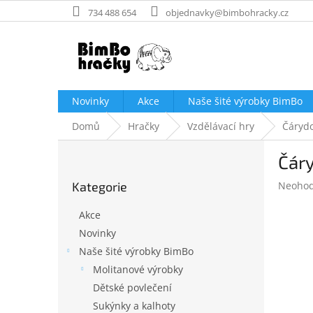
Přejít
734 488 654
objednavky@bimbohracky.cz
na
obsah
Novinky
Akce
Naše šité výrobky BimBo
Domů
Hračky
Vzdělávací hry
Čáryd
P
Čár
o
Přeskočit
s
Průměr
Kategorie
Neoho
kategorie
t
hodnoc
r
produk
Akce
a
je
Novinky
n
0,0
Naše šité výrobky BimBo
z
n
5
í
Molitanové výrobky
hvězdič
p
Dětské povlečení
a
Sukýnky a kalhoty