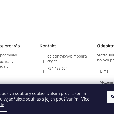
e pro vás
Kontakt
Odebíra
 podmínky
Vložte sv
objednavky
@
bimbohra
nových p
cky.cz
ochrany
údajů
734 488 654
E-mail
Vložení
osobníc
používá soubory cookie. Dalším procházením
S
 vyjadřujete souhlas s jejich používáním.. Více
PŘIHL
de
.