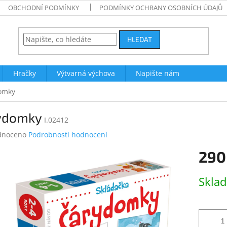
OBCHODNÍ PODMÍNKY
PODMÍNKY OCHRANY OSOBNÍCH ÚDAJŮ
HLEDAT
Hračky
Výtvarná výchova
Napište nám
omky
ydomky
I.02412
né
dnoceno
Podrobnosti hodnocení
ení
290
tu
Měrná
Skla
cena:
ek.