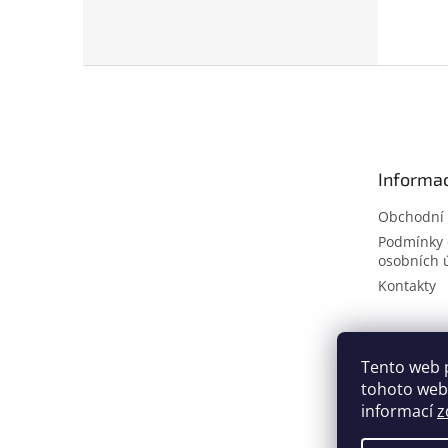
Z
á
p
a
t
Informac
í
Obchodní
Podmínky 
osobních 
Kontakty
Tento web 
tohoto webu
informací
z