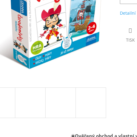
Detailní
TISK
☀️Ověřený obchod a vlastní 