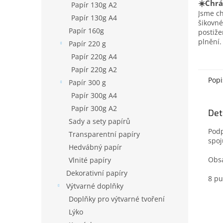
☀️Chrá
Papír 130g A2
Jsme c
Papír 130g A4
šikovné
Papír 160g
postiž
plnění.
Papír 220 g
Papír 220g A4
Papír 220g A2
Popi
Papír 300 g
Papír 300g A4
Papír 300g A2
Det
Sady a sety papírů
Podp
Transparentní papíry
spoj
Hedvábný papír
Obsa
Vlnité papíry
Dekorativní papíry
8 pu
Výtvarné doplňky
Doplňky pro výtvarné tvoření
Lýko