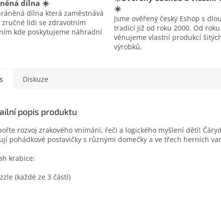
něná dílna ☀️
☀️
hráněná dílna která zaměstnává
Jsme ověřený český Eshop s dlo
 zručné lidi se zdravotním
tradicí již od roku 2000. Od rok
ením kde poskytujeme náhradní
věnujeme vlastní produkcí šitýc
výrobků.
s
Diskuze
ailní popis produktu
ořte rozvoj zrakového vnímání, řeči a logického myšlení dětí! Čáry
ují pohádkové postavičky s různými domečky a ve třech herních vari
h krabice:
zzle (každé ze 3 částí)