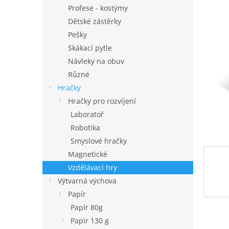
n
Profese - kostýmy
e
Dětské zástěrky
l
Pešky
Skákací pytle
Návleky na obuv
Různé
Hračky
Hračky pro rozvíjení
Laboratoř
Robotika
Smyslové hračky
Magnetické
Vzdělávací hry
Výtvarná výchova
Papír
Papír 80g
Papír 130 g