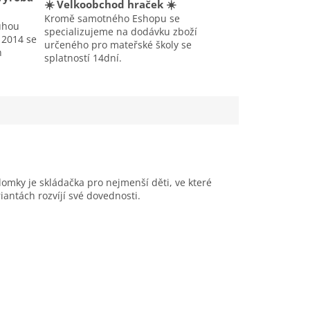
☀️ Velkoobchod hraček ☀️
Kromě samotného Eshopu se
uhou
specializujeme na dodávku zboží
u 2014 se
určeného pro mateřské školy se
h
splatností 14dní.
domky je skládačka pro nejmenší děti, ve které
antách rozvíjí své dovednosti.