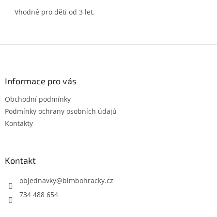
Vhodné pro děti od 3 let.
Z
á
p
a
Informace pro vás
t
Obchodní podmínky
í
Podmínky ochrany osobních údajů
Kontakty
Kontakt
objednavky
@
bimbohracky.cz
734 488 654