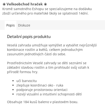
☀️ Velkoobchod hraček ☀️
Kromě samotného Eshopu se specializujeme na dodávku
zboží určeného pro mateřské školy se splatností 14dní.
Popis
Diskuze
Detailní popis produktu
Veselá zahrada umožňuje vymýšlet a vytvářet nejrůznější
kombinace rostlin a květů, celkem jednoduchým
zasunutím jednotlivých částí do sebe.
Prostřednictvím Veselé zahrady se děti seznámí se
základní stavbou rostlin a tím prohloubí svůj vztah k
přírodě formou hry.
učí barvocitu
zlepšuje koordinaci oko - ruka
podporuje prostorovou orientaci
rozvíjí vizuální a intuitivní schopnosti dětí
Obsahuje 184 kusů baleno v plastovém boxu.