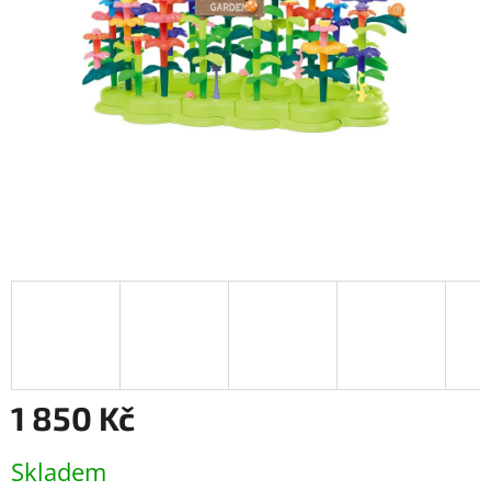
1 850 Kč
Měrná
Skladem
cena: