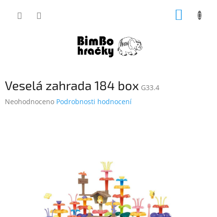
Přejít
NÁKUP
na
obsah
KOŠÍK
Veselá zahrada 184 box
G33.4
Průměrné
Neohodnoceno
Podrobnosti hodnocení
hodnocení
produktu
je
0,0
z
5
hvězdiček.