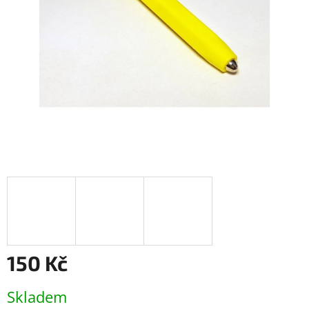
150 Kč
Měrná
Skladem
cena: