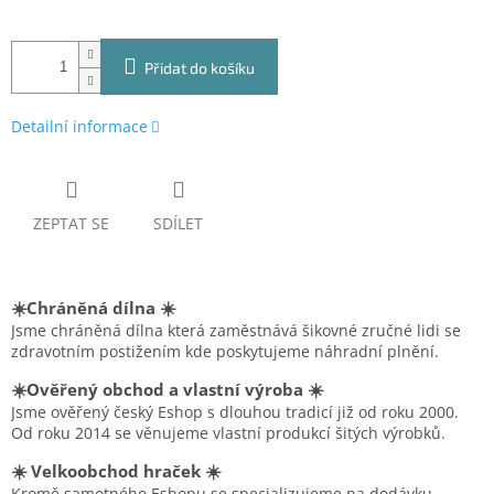
Přidat do košíku
Detailní informace
ZEPTAT SE
SDÍLET
☀️Chráněná dílna ☀️
Jsme chráněná dílna která zaměstnává šikovné zručné lidi se
zdravotním postižením kde poskytujeme náhradní plnění.
☀️Ověřený obchod a vlastní výroba ☀️
Jsme ověřený český Eshop s dlouhou tradicí již od roku 2000.
Od roku 2014 se věnujeme vlastní produkcí šitých výrobků.
☀️ Velkoobchod hraček ☀️
Kromě samotného Eshopu se specializujeme na dodávku