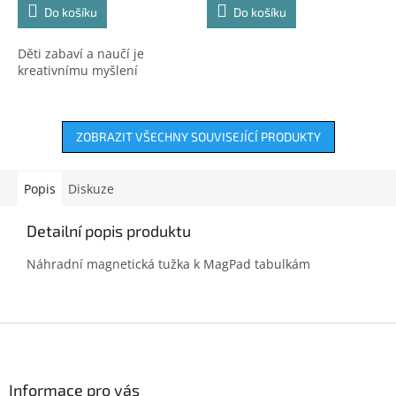
Do košíku
Do košíku
Děti zabaví a naučí je
kreativnímu myšlení
ZOBRAZIT VŠECHNY SOUVISEJÍCÍ PRODUKTY
Popis
Diskuze
Detailní popis produktu
Náhradní magnetická tužka k MagPad tabulkám
Z
á
p
a
Informace pro vás