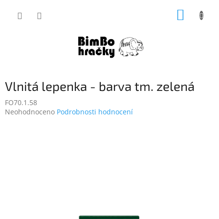
Přejít
NÁKUP
na
obsah
KOŠÍK
Vlnitá lepenka - barva tm. zelená
FO70.1.58
Průměrné
Neohodnoceno
Podrobnosti hodnocení
hodnocení
produktu
je
0,0
z
5
hvězdiček.