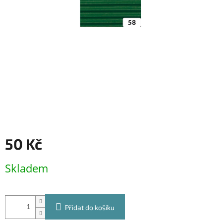
50 Kč
Měrná
Skladem
cena:
Přidat do košíku