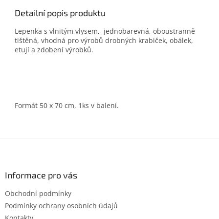
Detailní popis produktu
Lepenka s vlnitým vlysem, jednobarevná, oboustranně
tištěná, vhodná pro výrobů drobných krabiček, obálek,
etují a zdobení výrobků.
Formát 50 x 70 cm, 1ks v balení.
Z
á
p
a
Informace pro vás
t
Obchodní podmínky
í
Podmínky ochrany osobních údajů
Kontakty