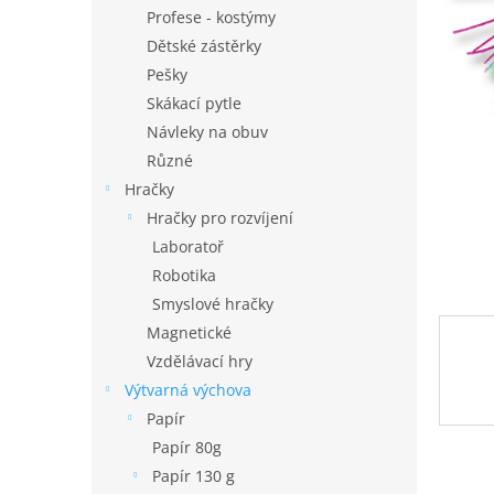
n
Profese - kostýmy
e
Dětské zástěrky
l
Pešky
Skákací pytle
Návleky na obuv
Různé
Hračky
Hračky pro rozvíjení
Laboratoř
Robotika
Smyslové hračky
Magnetické
Vzdělávací hry
Výtvarná výchova
Papír
Papír 80g
Papír 130 g