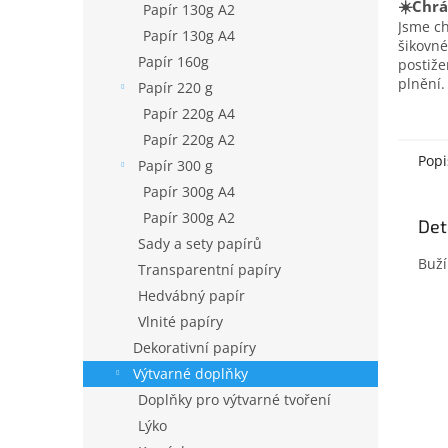
☀️Chrá
Papír 130g A2
Jsme c
Papír 130g A4
šikovné
Papír 160g
postiž
plnění.
Papír 220 g
Papír 220g A4
Papír 220g A2
Popi
Papír 300 g
Papír 300g A4
Papír 300g A2
Det
Sady a sety papírů
Buží
Transparentní papíry
Hedvábný papír
Vlnité papíry
Dekorativní papíry
Výtvarné doplňky
Doplňky pro výtvarné tvoření
Lýko