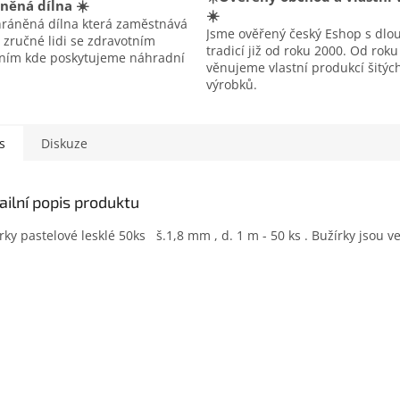
něná dílna ☀️
☀️
hráněná dílna která zaměstnává
Jsme ověřený český Eshop s dlo
 zručné lidi se zdravotním
tradicí již od roku 2000. Od rok
ením kde poskytujeme náhradní
věnujeme vlastní produkcí šitýc
výrobků.
s
Diskuze
ailní popis produktu
rky pastelové lesklé 50ks š.1,8 mm , d. 1 m - 50 ks . Bužírky jsou ve