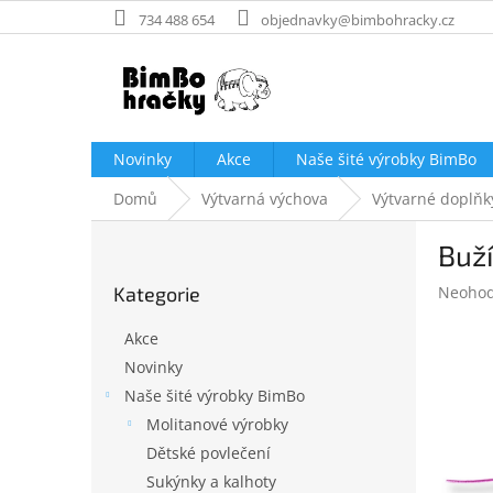
Přejít
734 488 654
objednavky@bimbohracky.cz
na
obsah
Novinky
Akce
Naše šité výrobky BimBo
Domů
Výtvarná výchova
Výtvarné doplňk
P
Buží
o
Přeskočit
s
Průměr
Kategorie
Neoho
kategorie
t
hodnoc
r
produk
Akce
a
je
Novinky
n
0,0
Naše šité výrobky BimBo
z
n
5
í
Molitanové výrobky
hvězdič
p
Dětské povlečení
a
Sukýnky a kalhoty