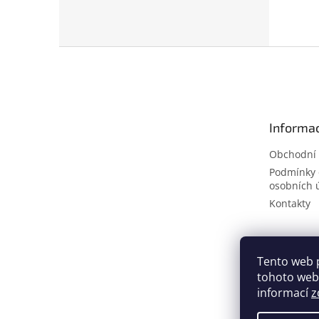
Z
á
p
a
t
Informac
í
Obchodní
Podmínky 
osobních 
Kontakty
Tento web 
tohoto webu
informací
z