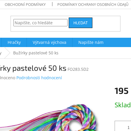
OBCHODNÍ PODMÍNKY
PODMÍNKY OCHRANY OSOBNÍCH ÚDAJŮ
HLEDAT
Hračky
Výtvarná výchova
Napište nám
y
Bužírky pastelové 50 ks
rky pastelové 50 ks
FO283.5D2
né
dnoceno
Podrobnosti hodnocení
ení
195
tu
Měrná
Skla
cena:
ek.