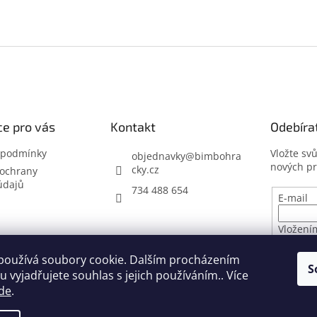
e pro vás
Kontakt
Odebíra
 podmínky
Vložte sv
objednavky
@
bimbohra
nových p
cky.cz
ochrany
údajů
734 488 654
E-mail
Vložení
osobníc
používá soubory cookie. Dalším procházením
S
 vyjadřujete souhlas s jejich používáním.. Více
PŘIHL
de
.