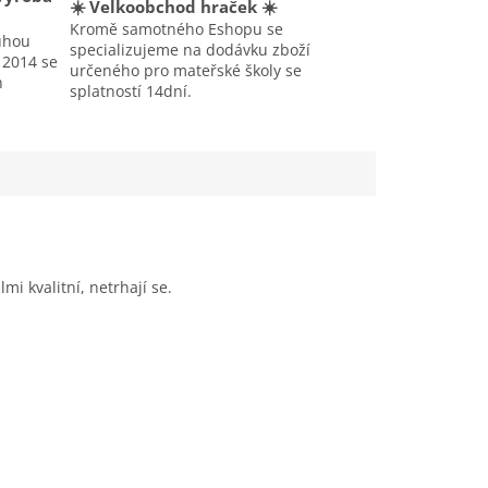
☀️ Velkoobchod hraček ☀️
Kromě samotného Eshopu se
uhou
specializujeme na dodávku zboží
u 2014 se
určeného pro mateřské školy se
h
splatností 14dní.
lmi kvalitní, netrhají se.