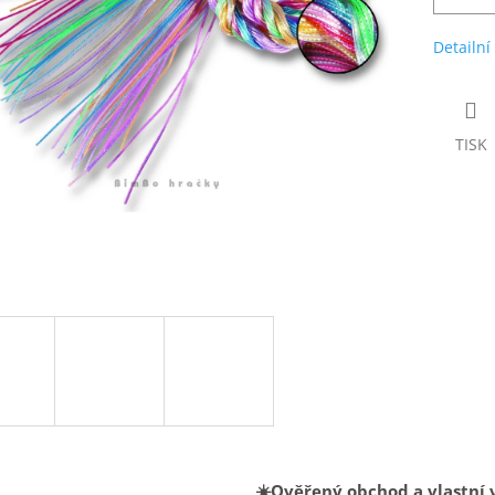
Detailní
TISK
☀️Ověřený obchod a vlastní 