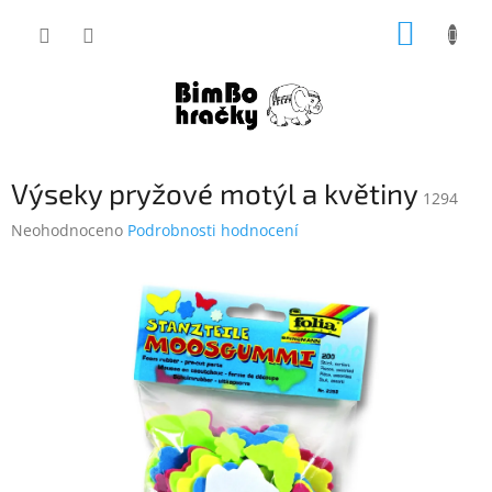
Přejít
NÁKUP
na
obsah
KOŠÍK
Výseky pryžové motýl a květiny
1294
Průměrné
Neohodnoceno
Podrobnosti hodnocení
hodnocení
produktu
je
0,0
z
5
hvězdiček.