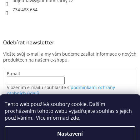
objednavky
@
bimbohracky.cz
734 488 654
Odebírat newsletter
Vložte svůj e-mail a my vám budeme zasílat informace o nových
produktech na našem e-shopu.
E-mail
Vložením e-mailu souhlasíte s
podmínkami ochrany
osobních údajů
Tento web používá soubory cookie. Dalším
PŘIHLÁSIT SE
procházením tohoto webu vyjadřujete souhlas s jejich
používáním.. Více informací
zde
.
Nastavení
Vytvořil Shoptet