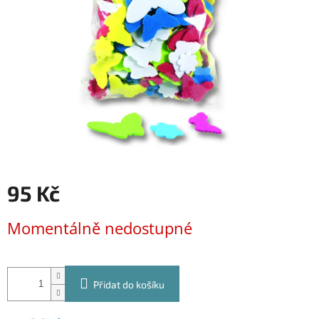
95 Kč
Měrná
Momentálně nedostupné
cena:
Přidat do košíku