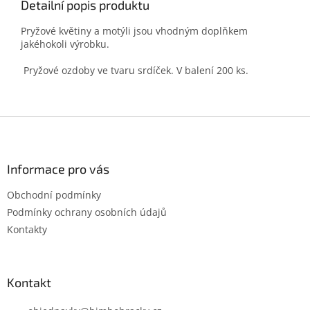
Detailní popis produktu
Pryžové květiny a motýli jsou vhodným doplňkem
jakéhokoli výrobku.
Pryžové ozdoby ve tvaru srdíček. V balení 200 ks.
Z
á
p
a
Informace pro vás
t
Obchodní podmínky
í
Podmínky ochrany osobních údajů
Kontakty
Kontakt