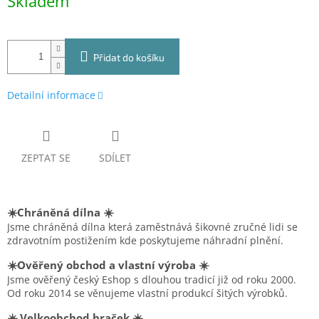
Skladem
cena:
Přidat do košíku
Detailní informace
ZEPTAT SE
SDÍLET
☀️Chráněná dílna ☀️
Jsme chráněná dílna která zaměstnává šikovné zručné lidi se
zdravotním postižením kde poskytujeme náhradní plnění.
☀️Ověřený obchod a vlastní výroba ☀️
Jsme ověřený český Eshop s dlouhou tradicí již od roku 2000.
Od roku 2014 se věnujeme vlastní produkcí šitých výrobků.
☀️ Velkoobchod hraček ☀️