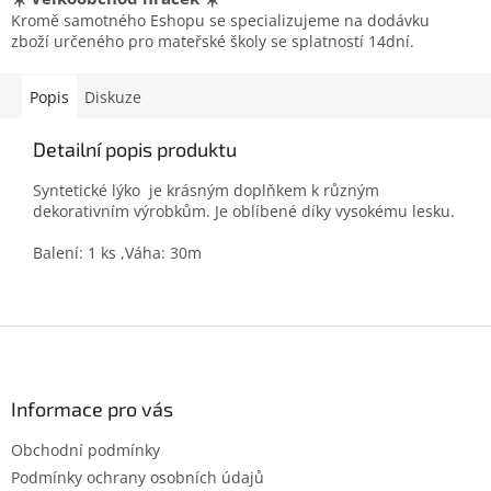
Kromě samotného Eshopu se specializujeme na dodávku
zboží určeného pro mateřské školy se splatností 14dní.
Popis
Diskuze
Detailní popis produktu
Syntetické lýko je krásným doplňkem k různým
dekorativním výrobkům. Je oblíbené díky vysokému lesku.
Balení: 1 ks ,Váha: 30m
Z
á
p
a
Informace pro vás
t
Obchodní podmínky
í
Podmínky ochrany osobních údajů