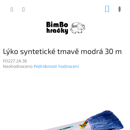
Přejít
NÁKUP
na
obsah
KOŠÍK
Lýko syntetické tmavě modrá 30 m
FO227.2A.36
Průměrné
Neohodnoceno
Podrobnosti hodnocení
hodnocení
produktu
je
0,0
z
5
hvězdiček.