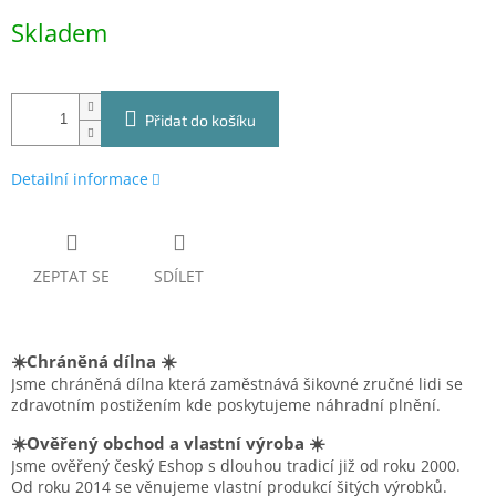
Měrná
Skladem
cena:
Přidat do košíku
Detailní informace
ZEPTAT SE
SDÍLET
☀️Chráněná dílna ☀️
Jsme chráněná dílna která zaměstnává šikovné zručné lidi se
zdravotním postižením kde poskytujeme náhradní plnění.
☀️Ověřený obchod a vlastní výroba ☀️
Jsme ověřený český Eshop s dlouhou tradicí již od roku 2000.
Od roku 2014 se věnujeme vlastní produkcí šitých výrobků.