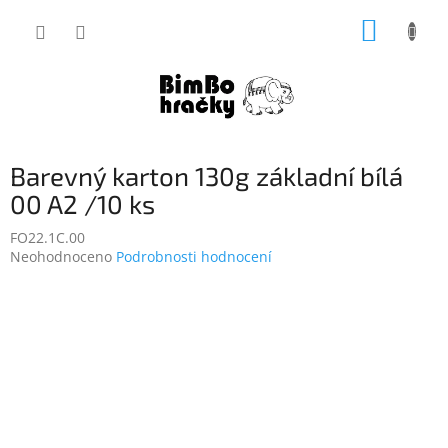
Přejít
NÁKUP
na
obsah
KOŠÍK
Barevný karton 130g základní bílá
00 A2 /10 ks
FO22.1C.00
Průměrné
Neohodnoceno
Podrobnosti hodnocení
hodnocení
produktu
je
0,0
z
5
hvězdiček.