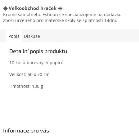
☀️ Velkoobchod hraček ☀️
Kromě samotného Eshopu se specializujeme na dodávku
zboží určeného pro mateřské školy se splatností 14dní.
Popis
Diskuze
Detailní popis produktu
10 kusů barevných papírů
Velikost: 50 x 70 cm
Hmotnost: 130 g
Z
á
p
a
Informace pro vás
t