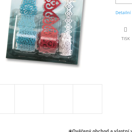
Detailní
TISK
☀️Ověřený obchod a vlastní 