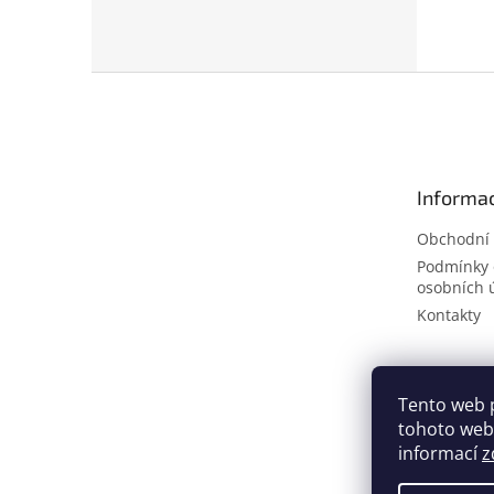
Z
á
p
a
t
Informac
í
Obchodní
Podmínky 
osobních 
Kontakty
Tento web 
tohoto webu
informací
z