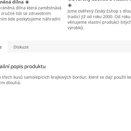
něná dílna ☀️
☀️
hráněná dílna která zaměstnává
Jsme ověřený český Eshop s dlo
 zručné lidi se zdravotním
tradicí již od roku 2000. Od rok
ením kde poskytujeme náhradní
věnujeme vlastní produkcí šitýc
výrobků.
s
Diskuze
ailní popis produktu
 třech kusů samolepících krajkových bordur, které se dají použít k
1m dlouhá.