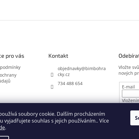
e pro vás
Kontakt
Odebíra
 podmínky
Vložte sv
objednavky
@
bimbohra
nových p
cky.cz
ochrany
údajů
734 488 654
E-mail
Vložení
osobníc
používá soubory cookie. Dalším procházením
S
 vyjadřujete souhlas s jejich používáním.. Více
PŘIHL
de
.