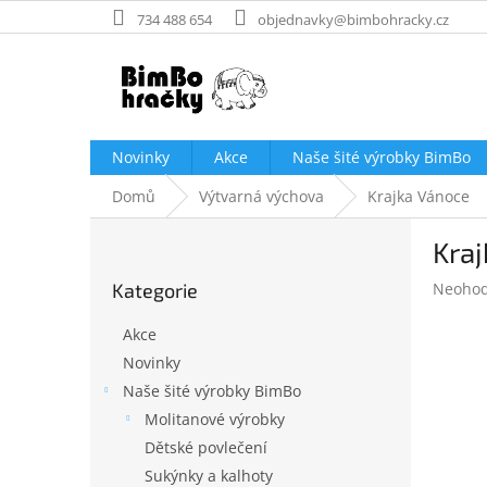
Přejít
734 488 654
objednavky@bimbohracky.cz
na
obsah
Novinky
Akce
Naše šité výrobky BimBo
Domů
Výtvarná výchova
Krajka Vánoce
P
Kra
o
Přeskočit
s
Průměr
Kategorie
Neoho
kategorie
t
hodnoc
r
produk
Akce
a
je
Novinky
n
0,0
Naše šité výrobky BimBo
z
n
5
í
Molitanové výrobky
hvězdič
p
Dětské povlečení
a
Sukýnky a kalhoty