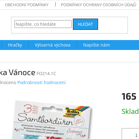
OBCHODNÍ PODMÍNKY
PODMÍNKY OCHRANY OSOBNÍCH ÚDAJŮ
HLEDAT
Hračky
Výtvarná výchova
Napište nám
jka Vánoce
FO214.1C
né
dnoceno
Podrobnosti hodnocení
ení
165
tu
Měrná
Skla
cena:
ek.