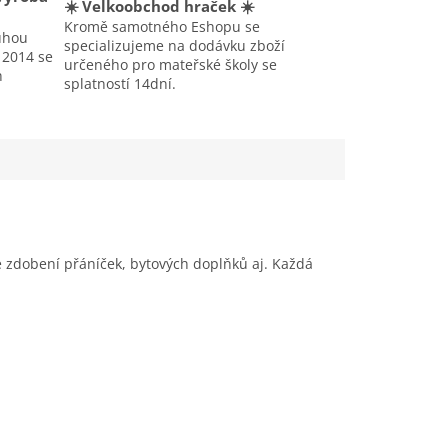
☀️ Velkoobchod hraček ☀️
Kromě samotného Eshopu se
uhou
specializujeme na dodávku zboží
u 2014 se
určeného pro mateřské školy se
h
splatností 14dní.
e zdobení přáníček, bytových doplňků aj. Každá