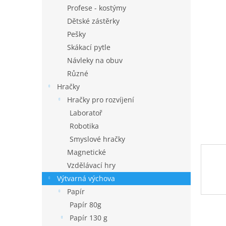
n
Profese - kostýmy
e
Dětské zástěrky
l
Pešky
Skákací pytle
Návleky na obuv
Různé
Hračky
Hračky pro rozvíjení
Laboratoř
Robotika
Smyslové hračky
Magnetické
Vzdělávací hry
Výtvarná výchova
Papír
Papír 80g
Papír 130 g