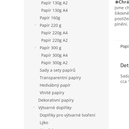
☀️Chrá
Papír 130g A2
Jsme c
Papír 130g A4
šikovné
Papír 160g
postiž
plnění.
Papír 220 g
Papír 220g A4
Papír 220g A2
Popi
Papír 300 g
Papír 300g A4
Papír 300g A2
Det
Sady a sety papírů
Sada
Transparentní papíry
cca 
Hedvábný papír
Vlnité papíry
Dekorativní papíry
Výtvarné doplňky
Doplňky pro výtvarné tvoření
Lýko