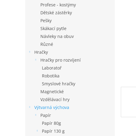
n
Profese - kostýmy
e
Dětské zástěrky
l
Pešky
Skákací pytle
Návleky na obuv
Různé
Hračky
Hračky pro rozvíjení
Laboratoř
Robotika
Smyslové hračky
Magnetické
Vzdělávací hry
Výtvarná výchova
Papír
Papír 80g
Papír 130 g