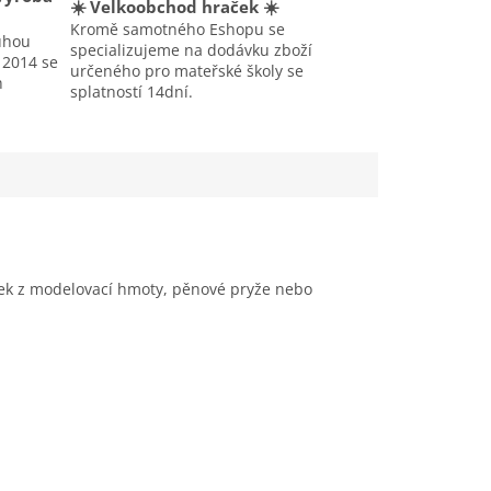
☀️ Velkoobchod hraček ☀️
Kromě samotného Eshopu se
uhou
specializujeme na dodávku zboží
u 2014 se
určeného pro mateřské školy se
h
splatností 14dní.
iček z modelovací hmoty, pěnové pryže nebo