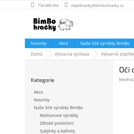
Přejít
734 488 654
objednavky@bimbohracky.cz
na
obsah
Novinky
Akce
Naše šité výrobky BimBo
Domů
Výtvarná výchova
Výtvarné doplňk
P
Oči
o
Přeskočit
s
Průměr
Kategorie
Neoho
kategorie
t
hodnoc
r
produk
Akce
a
je
Novinky
n
0,0
Naše šité výrobky BimBo
z
n
5
í
Molitanové výrobky
hvězdič
p
Dětské povlečení
a
Sukýnky a kalhoty