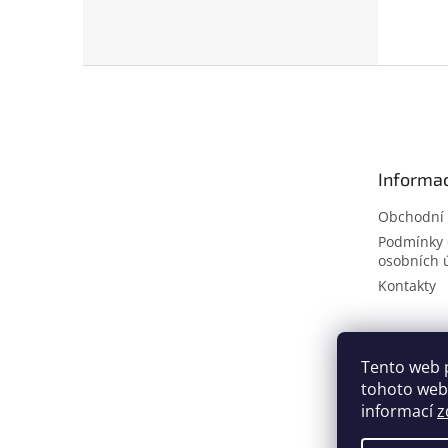
Z
á
p
a
t
Informac
í
Obchodní
Podmínky 
osobních 
Kontakty
Tento web 
tohoto webu
informací
z