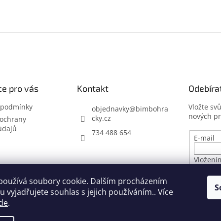
e pro vás
Kontakt
Odebíra
 podmínky
Vložte sv
objednavky
@
bimbohra
nových p
cky.cz
ochrany
údajů
734 488 654
E-mail
Vložení
osobníc
používá soubory cookie. Dalším procházením
S
 vyjadřujete souhlas s jejich používáním.. Více
PŘIHL
de
.