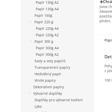
☀️Chrá
Papír 130g A2
Jsme c
Papír 130g A4
šikovné
Papír 160g
postiž
plnění.
Papír 220 g
Papír 220g A4
Papír 220g A2
Popi
Papír 300 g
Papír 300g A4
Papír 300g A2
Det
Sady a sety papírů
Pohy
Transparentní papíry
z pls
Hedvábný papír
100 
Vlnité papíry
Dekorativní papíry
Výtvarné doplňky
Doplňky pro výtvarné tvoření
Lýko