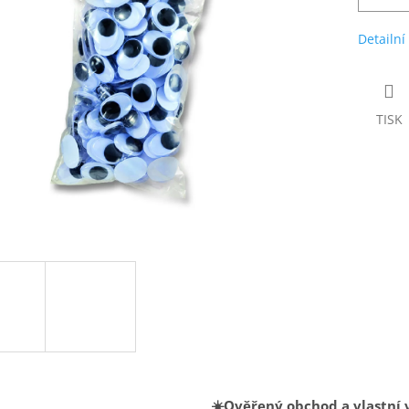
Detailní
TISK
☀️Ověřený obchod a vlastní 