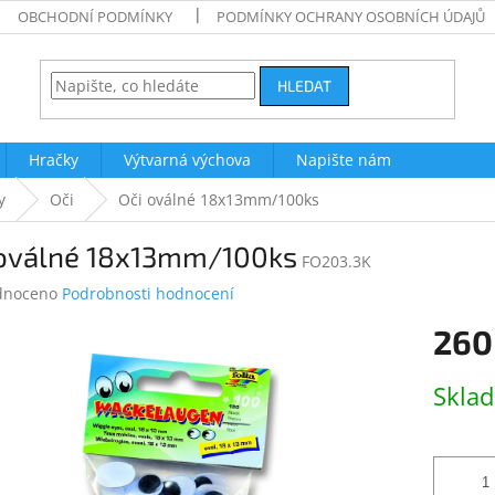
OBCHODNÍ PODMÍNKY
PODMÍNKY OCHRANY OSOBNÍCH ÚDAJŮ
HLEDAT
Hračky
Výtvarná výchova
Napište nám
y
Oči
Oči oválné 18x13mm/100ks
 oválné 18x13mm/100ks
FO203.3K
né
dnoceno
Podrobnosti hodnocení
ení
260
tu
Měrná
Skla
cena:
ek.