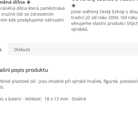
něná dílna ☀️
☀️
hráněná dílna která zaměstnává
Jsme ověřený český Eshop s dlo
 zručné lidi se zdravotním
tradicí již od roku 2000. Od rok
ením kde poskytujeme náhradní
věnujeme vlastní produkcí šitýc
výrobků.
s
Diskuze
ailní popis produktu
blivé plastové oči jsou vhodné při výrobě hraček, figurek, postav
ti.
ks v balení · Velikost: 18 x 13 mm · Oválné