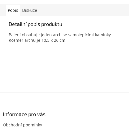
Popis
Diskuze
Detailní popis produktu
Balení obsahuje jeden arch se samolepícími kamínky.
Rozměr archu je 10,5 x 26 cm.
Z
á
p
a
Informace pro vás
t
Obchodní podmínky
í