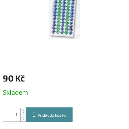
90 Kč
Měrná
Skladem
cena:
Přidat do košíku