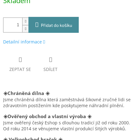
Skladem
cena:
Přidat do košíku
Detailní informace
ZEPTAT SE
SDÍLET
☀️Chráněná dílna ☀️
Jsme chráněná dílna která zaměstnává šikovné zručné lidi se
zdravotním postižením kde poskytujeme náhradní plnění.
☀️Ověřený obchod a vlastní výroba ☀️
Jsme ověřený český Eshop s dlouhou tradicí již od roku 2000.
Od roku 2014 se věnujeme vlastní produkcí šitých výrobků.
☀️ Velkoobchod hraček ☀️