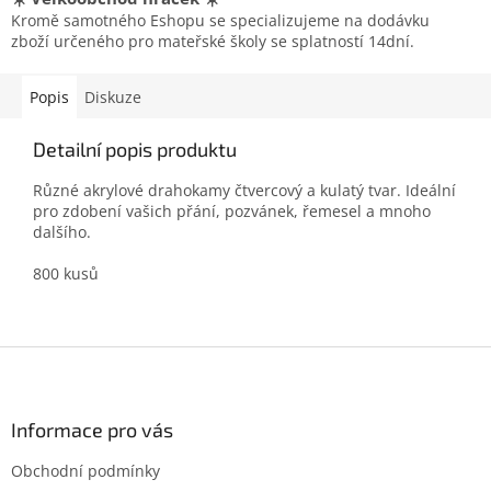
Kromě samotného Eshopu se specializujeme na dodávku
zboží určeného pro mateřské školy se splatností 14dní.
Popis
Diskuze
Detailní popis produktu
Různé akrylové drahokamy
čtvercový a kulatý tvar.
Ideální
pro zdobení vašich přání, pozvánek, řemesel a mnoho
dalšího.
800 kusů
Z
á
p
a
Informace pro vás
t
Obchodní podmínky
í