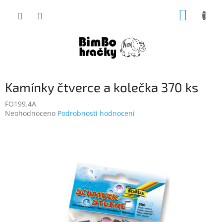
Přejít
NÁKUP
na
obsah
KOŠÍK
Kamínky čtverce a kolečka 370 ks
FO199.4A
Průměrné
Neohodnoceno
Podrobnosti hodnocení
hodnocení
produktu
je
0,0
z
5
hvězdiček.