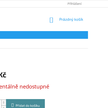
KONTAKTY
Přihlášení
NÁKUPNÍ
Prázdný košík
KOŠÍK
Kč
ntálně nedostupné
Přidat do košíku