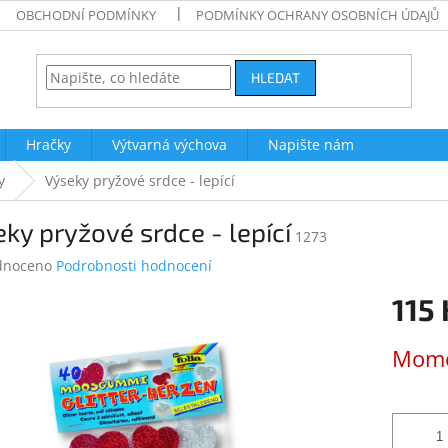
OBCHODNÍ PODMÍNKY
PODMÍNKY OCHRANY OSOBNÍCH ÚDAJŮ
HLEDAT
Hračky
Výtvarná výchova
Napište nám
y
Výseky pryžové srdce - lepící
ky pryžové srdce - lepící
1273
né
dnoceno
Podrobnosti hodnocení
ení
115 
tu
Měrná
Mome
cena:
ek.