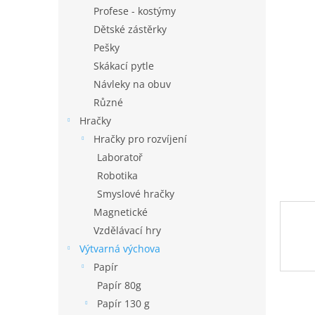
n
Profese - kostýmy
e
Dětské zástěrky
l
Pešky
Skákací pytle
Návleky na obuv
Různé
Hračky
Hračky pro rozvíjení
Laboratoř
Robotika
Smyslové hračky
Magnetické
Vzdělávací hry
Výtvarná výchova
Papír
Papír 80g
Papír 130 g