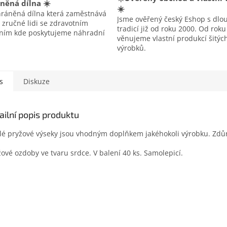
něná dílna ☀️
☀️
hráněná dílna která zaměstnává
Jsme ověřený český Eshop s dlo
 zručné lidi se zdravotním
tradicí již od roku 2000. Od rok
ením kde poskytujeme náhradní
věnujeme vlastní produkcí šitýc
výrobků.
s
Diskuze
ailní popis produktu
lé pryžové výseky jsou vhodným doplňkem jakéhokoli výrobku. Zdůra
žové ozdoby ve tvaru srdce. V balení 40 ks. Samolepicí.