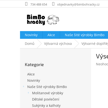
Přejít
734 488 654
objednavky@bimbohracky.cz
na
obsah
Novinky
Akce
Naše šité výrobky BimBo
Domů
Výtvarná výchova
Výtvarné doplňk
P
Výse
o
Přeskočit
s
Průměr
Kategorie
Neoho
kategorie
t
hodnoc
r
produk
Akce
a
je
Novinky
n
0,0
Naše šité výrobky BimBo
z
n
5
í
Molitanové výrobky
hvězdič
p
Dětské povlečení
a
Sukýnky a kalhoty