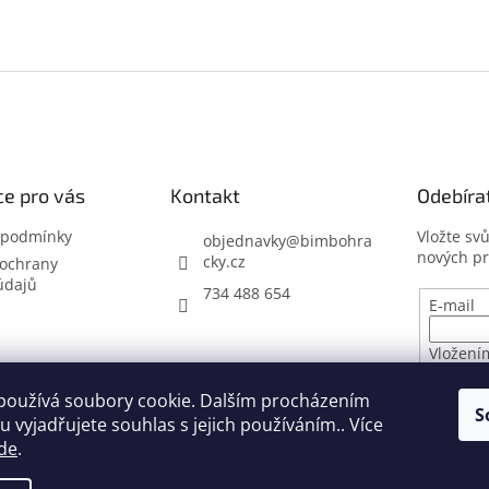
e pro vás
Kontakt
Odebíra
 podmínky
Vložte sv
objednavky
@
bimbohra
nových p
cky.cz
ochrany
údajů
734 488 654
E-mail
Vložení
osobníc
používá soubory cookie. Dalším procházením
S
 vyjadřujete souhlas s jejich používáním.. Více
PŘIHL
de
.