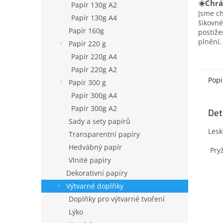
☀️Chrá
Papír 130g A2
Jsme c
Papír 130g A4
šikovné
Papír 160g
postiž
plnění.
Papír 220 g
Papír 220g A4
Papír 220g A2
Popi
Papír 300 g
Papír 300g A4
Papír 300g A2
Det
Sady a sety papírů
Lesk
Transparentní papíry
Hedvábný papír
Pry
Vlnité papíry
Dekorativní papíry
Výtvarné doplňky
Doplňky pro výtvarné tvoření
Lýko