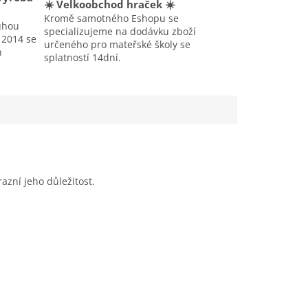
☀️ Velkoobchod hraček ☀️
Kromě samotného Eshopu se
uhou
specializujeme na dodávku zboží
u 2014 se
určeného pro mateřské školy se
h
splatností 14dní.
zní jeho důležitost.