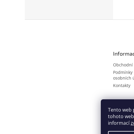
Z
á
p
a
t
Informac
í
Obchodní
Podmínky 
osobních 
Kontakty
Tento web 
tohoto webu
informací
z