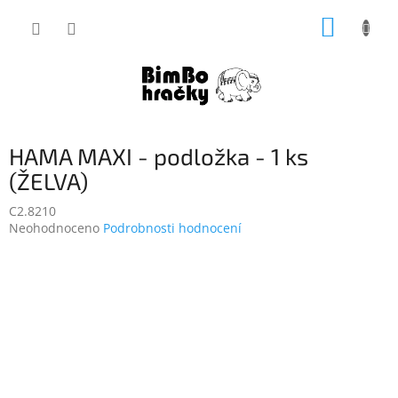
Přejít
NÁKUP
na
obsah
KOŠÍK
HAMA MAXI - podložka - 1 ks
(ŽELVA)
C2.8210
Průměrné
Neohodnoceno
Podrobnosti hodnocení
hodnocení
produktu
je
0,0
z
5
hvězdiček.