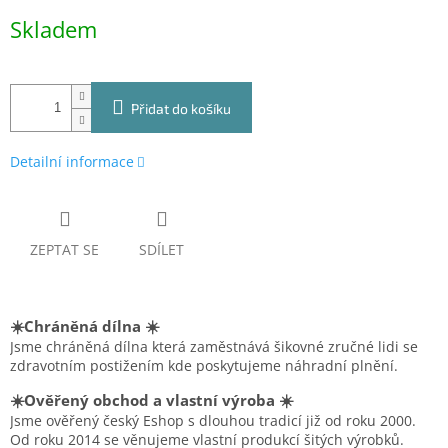
Měrná
Skladem
cena:
Přidat do košíku
Detailní informace
ZEPTAT SE
SDÍLET
☀️Chráněná dílna ☀️
Jsme chráněná dílna která zaměstnává šikovné zručné lidi se
zdravotním postižením kde poskytujeme náhradní plnění.
☀️Ověřený obchod a vlastní výroba ☀️
Jsme ověřený český Eshop s dlouhou tradicí již od roku 2000.
Od roku 2014 se věnujeme vlastní produkcí šitých výrobků.