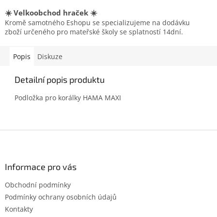
☀️ Velkoobchod hraček ☀️
Kromě samotného Eshopu se specializujeme na dodávku
zboží určeného pro mateřské školy se splatností 14dní.
Popis
Diskuze
Detailní popis produktu
Podložka pro korálky HAMA MAXI
Z
á
p
a
Informace pro vás
t
Obchodní podmínky
í
Podmínky ochrany osobních údajů
Kontakty