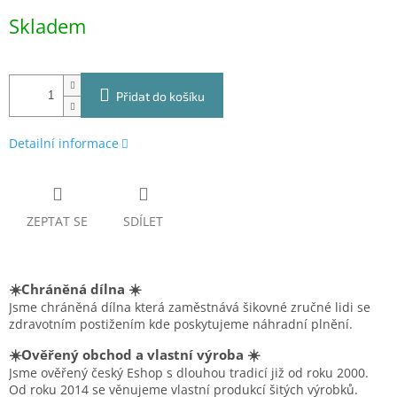
Měrná
Skladem
cena:
Přidat do košíku
Detailní informace
ZEPTAT SE
SDÍLET
☀️Chráněná dílna ☀️
Jsme chráněná dílna která zaměstnává šikovné zručné lidi se
zdravotním postižením kde poskytujeme náhradní plnění.
☀️Ověřený obchod a vlastní výroba ☀️
Jsme ověřený český Eshop s dlouhou tradicí již od roku 2000.
Od roku 2014 se věnujeme vlastní produkcí šitých výrobků.