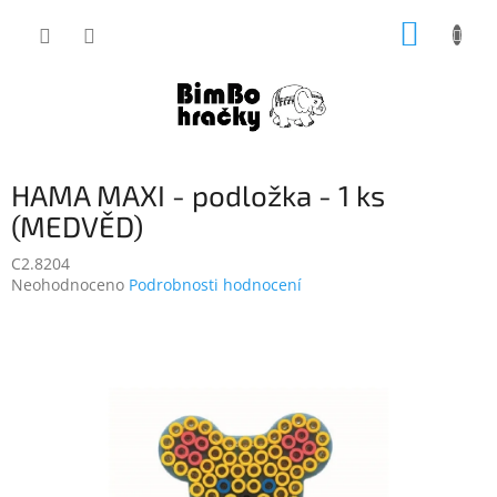
Přejít
NÁKUP
na
obsah
KOŠÍK
HAMA MAXI - podložka - 1 ks
(MEDVĚD)
C2.8204
Průměrné
Neohodnoceno
Podrobnosti hodnocení
hodnocení
produktu
je
0,0
z
5
hvězdiček.