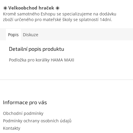
☀️ Velkoobchod hraček ☀️
Kromě samotného Eshopu se specializujeme na dodávku
zboží určeného pro mateřské školy se splatností 14dní.
Popis
Diskuze
Detailní popis produktu
Podložka pro korálky HAMA MAXI
Z
á
p
a
Informace pro vás
t
Obchodní podmínky
í
Podmínky ochrany osobních údajů
Kontakty