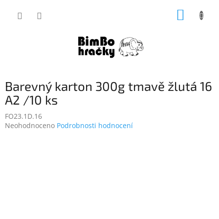
Přejít
NÁKUP
na
obsah
KOŠÍK
Barevný karton 300g tmavě žlutá 16
A2 /10 ks
FO23.1D.16
Průměrné
Neohodnoceno
Podrobnosti hodnocení
hodnocení
produktu
je
0,0
z
5
hvězdiček.