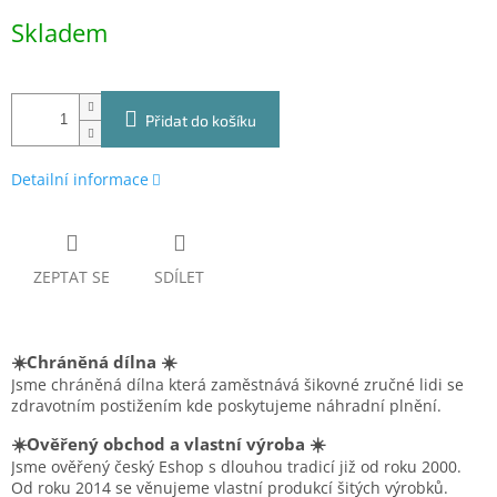
Měrná
Skladem
cena:
Přidat do košíku
Detailní informace
ZEPTAT SE
SDÍLET
☀️Chráněná dílna ☀️
Jsme chráněná dílna která zaměstnává šikovné zručné lidi se
zdravotním postižením kde poskytujeme náhradní plnění.
☀️Ověřený obchod a vlastní výroba ☀️
Jsme ověřený český Eshop s dlouhou tradicí již od roku 2000.
Od roku 2014 se věnujeme vlastní produkcí šitých výrobků.