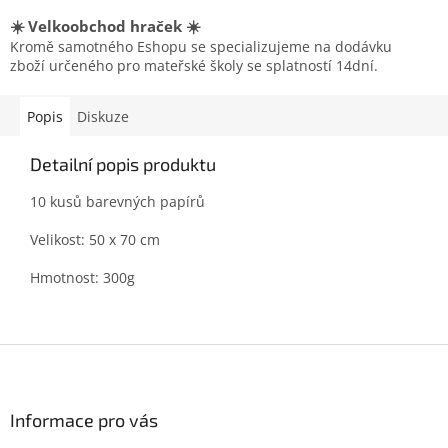
☀️ Velkoobchod hraček ☀️
Kromě samotného Eshopu se specializujeme na dodávku
zboží určeného pro mateřské školy se splatností 14dní.
Popis
Diskuze
Detailní popis produktu
10 kusů barevných papírů
Velikost: 50 x 70 cm
Hmotnost: 300g
Z
á
p
a
Informace pro vás
t