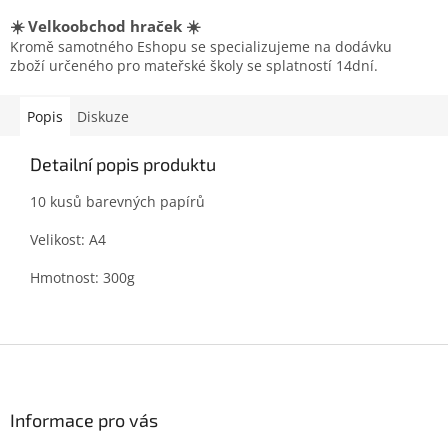
☀️ Velkoobchod hraček ☀️
Kromě samotného Eshopu se specializujeme na dodávku
zboží určeného pro mateřské školy se splatností 14dní.
Popis
Diskuze
Detailní popis produktu
10 kusů barevných papírů
Velikost: A4
Hmotnost: 300g
Z
á
p
a
Informace pro vás
t