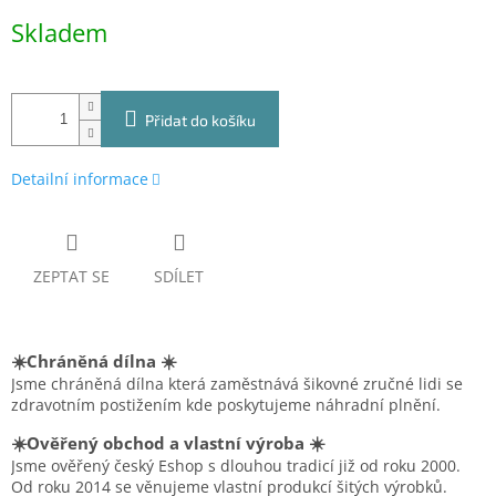
Měrná
Skladem
cena:
Přidat do košíku
Detailní informace
ZEPTAT SE
SDÍLET
☀️Chráněná dílna ☀️
Jsme chráněná dílna která zaměstnává šikovné zručné lidi se
zdravotním postižením kde poskytujeme náhradní plnění.
☀️Ověřený obchod a vlastní výroba ☀️
Jsme ověřený český Eshop s dlouhou tradicí již od roku 2000.
Od roku 2014 se věnujeme vlastní produkcí šitých výrobků.