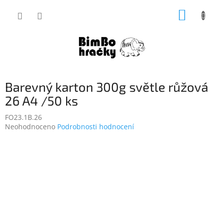
Přejít
NÁKUP
na
obsah
KOŠÍK
Barevný karton 300g světle růžová
26 A4 /50 ks
FO23.1B.26
Průměrné
Neohodnoceno
Podrobnosti hodnocení
hodnocení
produktu
je
0,0
z
5
hvězdiček.