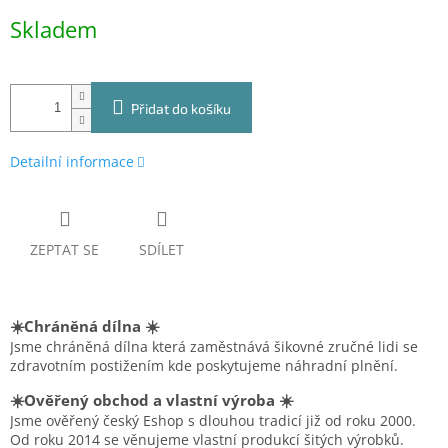
Měrná
Skladem
cena:
Přidat do košíku
Detailní informace
ZEPTAT SE
SDÍLET
☀️Chráněná dílna ☀️
Jsme chráněná dílna která zaměstnává šikovné zručné lidi se
zdravotním postižením kde poskytujeme náhradní plnění.
☀️Ověřený obchod a vlastní výroba ☀️
Jsme ověřený český Eshop s dlouhou tradicí již od roku 2000.
Od roku 2014 se věnujeme vlastní produkcí šitých výrobků.