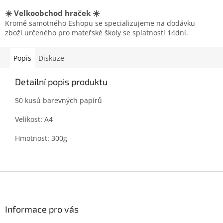
☀️ Velkoobchod hraček ☀️
Kromě samotného Eshopu se specializujeme na dodávku
zboží určeného pro mateřské školy se splatností 14dní.
Popis
Diskuze
Detailní popis produktu
50 kusů barevných papírů
Velikost: A4
Hmotnost: 300g
Z
á
p
a
Informace pro vás
t