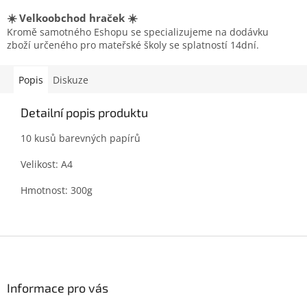
☀️ Velkoobchod hraček ☀️
Kromě samotného Eshopu se specializujeme na dodávku
zboží určeného pro mateřské školy se splatností 14dní.
Popis
Diskuze
Detailní popis produktu
10 kusů barevných papírů
Velikost: A4
Hmotnost: 300g
Z
á
p
a
Informace pro vás
t