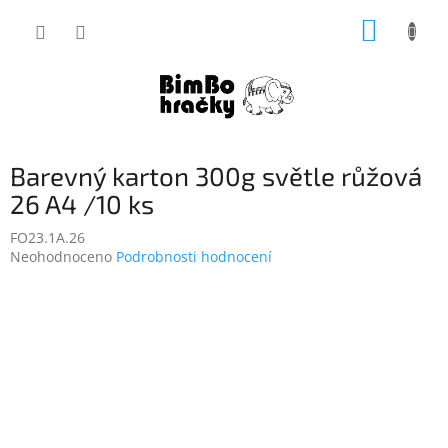
Přejít
NÁKUP
na
obsah
KOŠÍK
Barevný karton 300g světle růžová
26 A4 /10 ks
FO23.1A.26
Průměrné
Neohodnoceno
Podrobnosti hodnocení
hodnocení
produktu
je
0,0
z
5
hvězdiček.