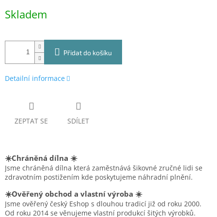
Měrná
Skladem
cena:
Přidat do košíku
Detailní informace
ZEPTAT SE
SDÍLET
☀️Chráněná dílna ☀️
Jsme chráněná dílna která zaměstnává šikovné zručné lidi se
zdravotním postižením kde poskytujeme náhradní plnění.
☀️Ověřený obchod a vlastní výroba ☀️
Jsme ověřený český Eshop s dlouhou tradicí již od roku 2000.
Od roku 2014 se věnujeme vlastní produkcí šitých výrobků.