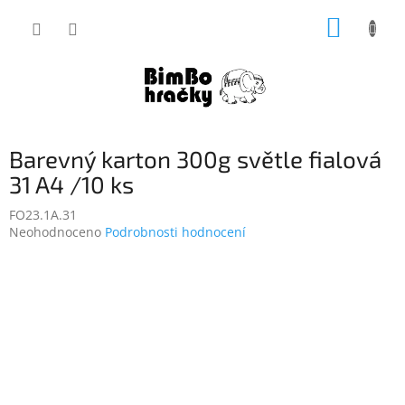
Přejít
NÁKUP
na
obsah
KOŠÍK
Barevný karton 300g světle fialová
31 A4 /10 ks
FO23.1A.31
Průměrné
Neohodnoceno
Podrobnosti hodnocení
hodnocení
produktu
je
0,0
z
5
hvězdiček.