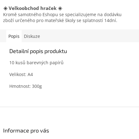
☀️ Velkoobchod hraček ☀️
Kromě samotného Eshopu se specializujeme na dodávku
zboží určeného pro mateřské školy se splatností 14dní.
Popis
Diskuze
Detailní popis produktu
10 kusů barevných papírů
Velikost: A4
Hmotnost: 300g
Z
á
p
a
Informace pro vás
t