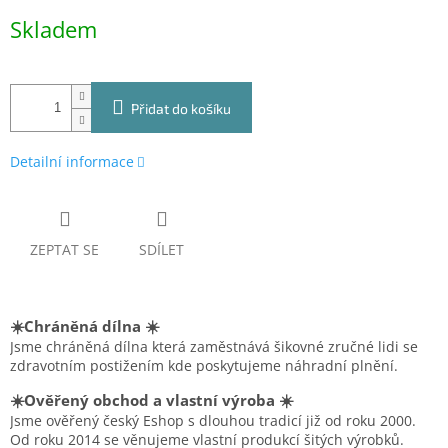
Měrná
Skladem
cena:
Přidat do košíku
Detailní informace
ZEPTAT SE
SDÍLET
☀️Chráněná dílna ☀️
Jsme chráněná dílna která zaměstnává šikovné zručné lidi se
zdravotním postižením kde poskytujeme náhradní plnění.
☀️Ověřený obchod a vlastní výroba ☀️
Jsme ověřený český Eshop s dlouhou tradicí již od roku 2000.
Od roku 2014 se věnujeme vlastní produkcí šitých výrobků.