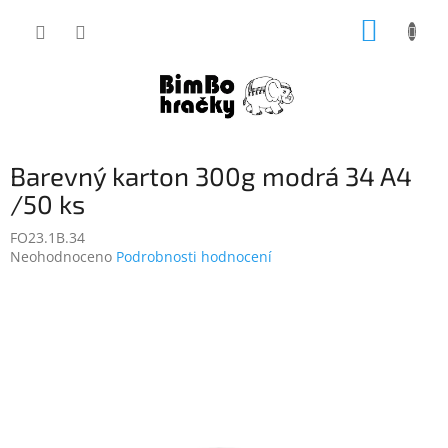
Přejít
NÁKUP
na
obsah
KOŠÍK
Barevný karton 300g modrá 34 A4
/50 ks
FO23.1B.34
Průměrné
Neohodnoceno
Podrobnosti hodnocení
hodnocení
produktu
je
0,0
z
5
hvězdiček.