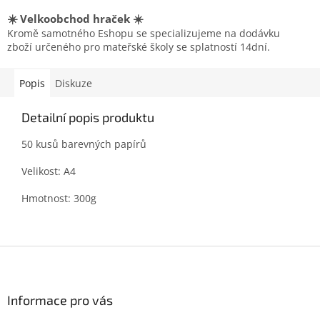
☀️ Velkoobchod hraček ☀️
Kromě samotného Eshopu se specializujeme na dodávku
zboží určeného pro mateřské školy se splatností 14dní.
Popis
Diskuze
Detailní popis produktu
50 kusů barevných papírů
Velikost: A4
Hmotnost: 300g
Z
á
p
a
Informace pro vás
t