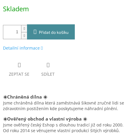
Měrná
Skladem
cena:
Přidat do košíku
Detailní informace
ZEPTAT SE
SDÍLET
☀️Chráněná dílna ☀️
Jsme chráněná dílna která zaměstnává šikovné zručné lidi se
zdravotním postižením kde poskytujeme náhradní plnění.
☀️Ověřený obchod a vlastní výroba ☀️
Jsme ověřený český Eshop s dlouhou tradicí již od roku 2000.
Od roku 2014 se věnujeme vlastní produkcí šitých výrobků.