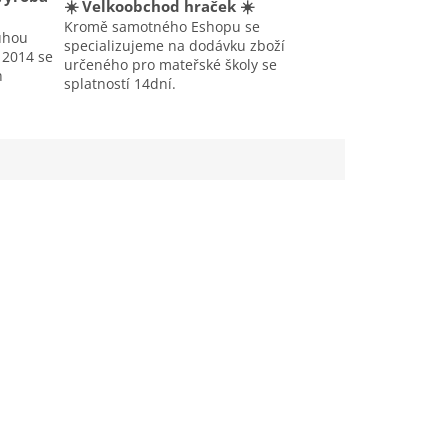
☀️ Velkoobchod hraček ☀️
Kromě samotného Eshopu se
uhou
specializujeme na dodávku zboží
u 2014 se
určeného pro mateřské školy se
h
splatností 14dní.