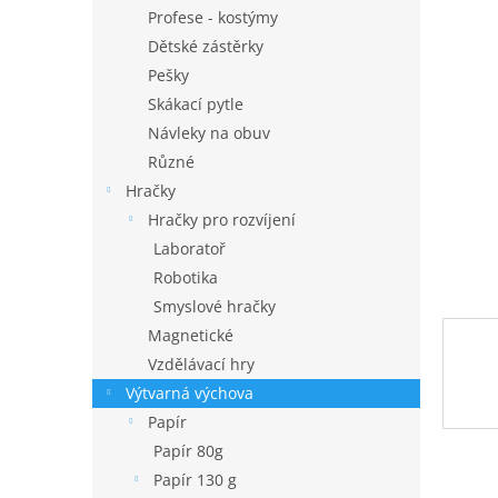
n
Profese - kostýmy
e
Dětské zástěrky
l
Pešky
Skákací pytle
Návleky na obuv
Různé
Hračky
Hračky pro rozvíjení
Laboratoř
Robotika
Smyslové hračky
Magnetické
Vzdělávací hry
Výtvarná výchova
Papír
Papír 80g
Papír 130 g