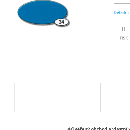
Detailní
TISK
☀️Ověřený obchod a vlastní 