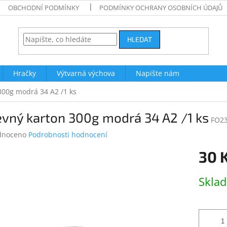
OBCHODNÍ PODMÍNKY
PODMÍNKY OCHRANY OSOBNÍCH ÚDAJŮ
HLEDAT
Hračky
Výtvarná výchova
Napište nám
300g modrá 34 A2 /1 ks
vný karton 300g modrá 34 A2 /1 ks
FO23
né
dnoceno
Podrobnosti hodnocení
ení
30 
tu
Měrná
Skla
cena:
ek.