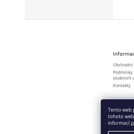
Z
á
p
a
t
Informac
í
Obchodní
Podmínky 
osobních 
Kontakty
Tento web 
tohoto webu
informací
z