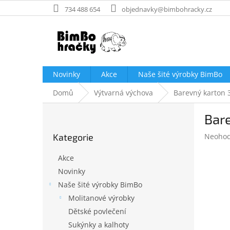
Přejít
734 488 654
objednavky@bimbohracky.cz
na
obsah
Novinky
Akce
Naše šité výrobky BimBo
Domů
Výtvarná výchova
Barevný karton 
P
Bare
o
Přeskočit
s
Průměr
Kategorie
Neoho
kategorie
t
hodnoc
r
produk
Akce
a
je
Novinky
n
0,0
Naše šité výrobky BimBo
z
n
5
í
Molitanové výrobky
hvězdič
p
Dětské povlečení
a
Sukýnky a kalhoty