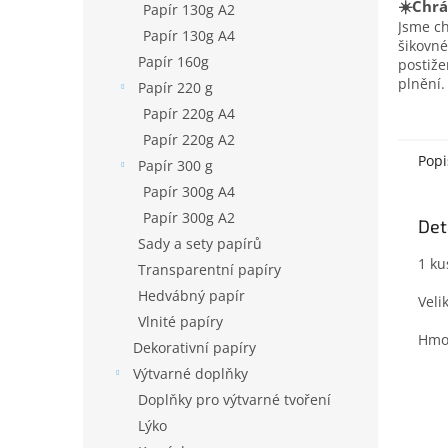
☀️Chrá
Papír 130g A2
Jsme c
Papír 130g A4
šikovné
Papír 160g
postiž
plnění.
Papír 220 g
Papír 220g A4
Papír 220g A2
Popi
Papír 300 g
Papír 300g A4
Papír 300g A2
Det
Sady a sety papírů
1 ku
Transparentní papíry
Hedvábný papír
Veli
Vlnité papíry
Hmot
Dekorativní papíry
Výtvarné doplňky
Doplňky pro výtvarné tvoření
Lýko