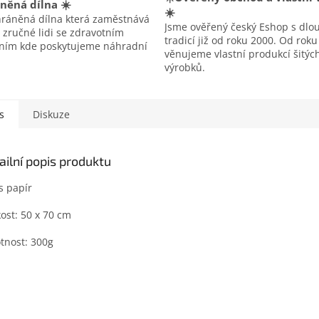
něná dílna ☀️
☀️
hráněná dílna která zaměstnává
Jsme ověřený český Eshop s dlo
 zručné lidi se zdravotním
tradicí již od roku 2000. Od rok
ením kde poskytujeme náhradní
věnujeme vlastní produkcí šitýc
výrobků.
s
Diskuze
ailní popis produktu
s papír
kost: 50 x 70 cm
nost: 300g