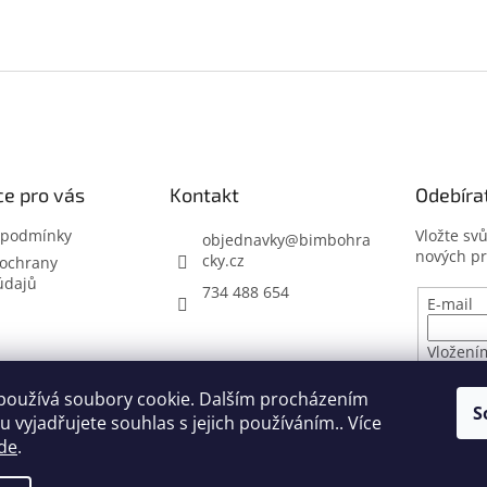
e pro vás
Kontakt
Odebíra
 podmínky
Vložte sv
objednavky
@
bimbohra
nových p
cky.cz
ochrany
údajů
734 488 654
E-mail
Vložení
osobníc
používá soubory cookie. Dalším procházením
S
 vyjadřujete souhlas s jejich používáním.. Více
PŘIHL
de
.