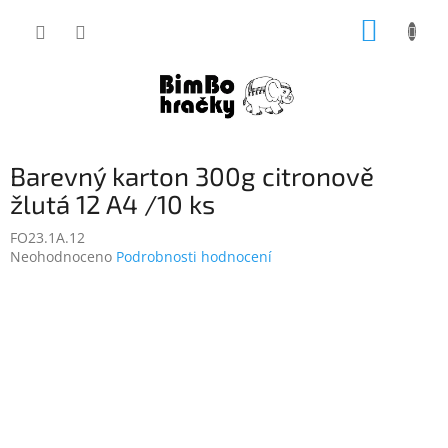
Přejít
NÁKUP
na
obsah
KOŠÍK
Barevný karton 300g citronově
žlutá 12 A4 /10 ks
FO23.1A.12
Průměrné
Neohodnoceno
Podrobnosti hodnocení
hodnocení
produktu
je
0,0
z
5
hvězdiček.