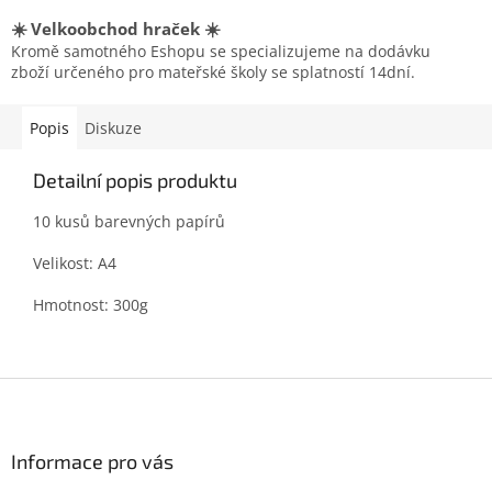
☀️ Velkoobchod hraček ☀️
Kromě samotného Eshopu se specializujeme na dodávku
zboží určeného pro mateřské školy se splatností 14dní.
Popis
Diskuze
Detailní popis produktu
10 kusů barevných papírů
Velikost: A4
Hmotnost: 300g
Z
á
p
a
Informace pro vás
t