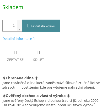
Měrná
Skladem
cena:
Přidat do košíku
Detailní informace
ZEPTAT SE
SDÍLET
☀️Chráněná dílna ☀️
Jsme chráněná dílna která zaměstnává šikovné zručné lidi se
zdravotním postižením kde poskytujeme náhradní plnění.
☀️Ověřený obchod a vlastní výroba ☀️
Jsme ověřený český Eshop s dlouhou tradicí již od roku 2000.
Od roku 2014 se věnujeme vlastní produkcí šitých výrobků.