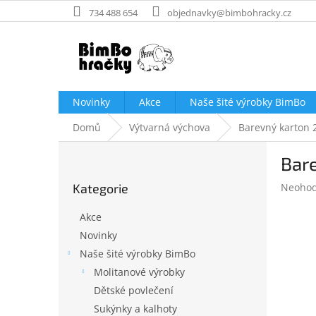
Přejít
734 488 654
objednavky@bimbohracky.cz
na
obsah
Novinky
Akce
Naše šité výrobky BimBo
Domů
Výtvarná výchova
Barevný karton 2
P
Bare
o
Přeskočit
s
Průměr
Kategorie
Neoho
kategorie
t
hodnoc
r
produk
Akce
a
je
Novinky
n
0,0
Naše šité výrobky BimBo
z
n
5
í
Molitanové výrobky
hvězdič
p
Dětské povlečení
a
Sukýnky a kalhoty