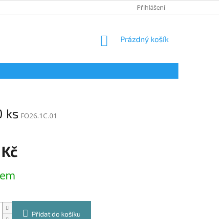
KONTAKTY
Přihlášení
NÁKUPNÍ
Prázdný košík
KOŠÍK
0 ks
FO26.1C.01
 Kč
dem
Přidat do košíku