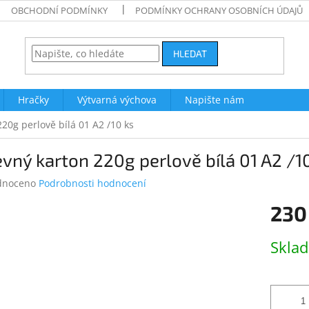
OBCHODNÍ PODMÍNKY
PODMÍNKY OCHRANY OSOBNÍCH ÚDAJŮ
HLEDAT
Hračky
Výtvarná výchova
Napište nám
20g perlově bílá 01 A2 /10 ks
vný karton 220g perlově bílá 01 A2 /1
né
dnoceno
Podrobnosti hodnocení
ení
230
tu
Měrná
Skla
cena:
ek.