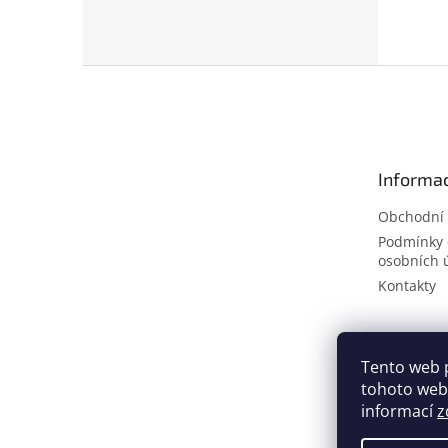
Z
á
p
a
t
Informac
í
Obchodní
Podmínky 
osobních 
Kontakty
Tento web 
tohoto webu
informací
z