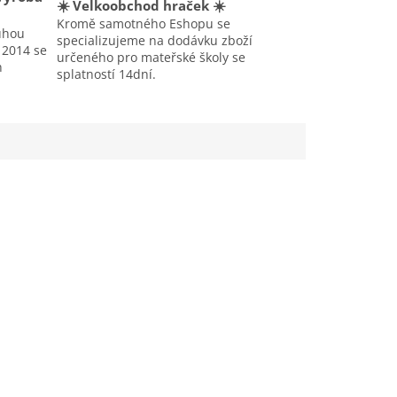
☀️ Velkoobchod hraček ☀️
Kromě samotného Eshopu se
uhou
specializujeme na dodávku zboží
u 2014 se
určeného pro mateřské školy se
h
splatností 14dní.