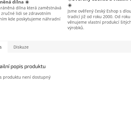
něná dílna ☀️
☀️
hráněná dílna která zaměstnává
Jsme ověřený český Eshop s dlo
 zručné lidi se zdravotním
tradicí již od roku 2000. Od rok
ením kde poskytujeme náhradní
věnujeme vlastní produkcí šitýc
výrobků.
s
Diskuze
ailní popis produktu
s produktu není dostupný