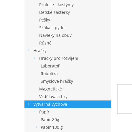
n
Profese - kostýmy
e
Dětské zástěrky
l
Pešky
Skákací pytle
Návleky na obuv
Různé
Hračky
Hračky pro rozvíjení
Laboratoř
Robotika
Smyslové hračky
Magnetické
Vzdělávací hry
Výtvarná výchova
Papír
Papír 80g
Papír 130 g