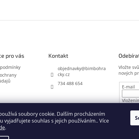
e pro vás
Kontakt
Odebíra
 podmínky
Vložte sv
objednavky
@
bimbohra
nových p
cky.cz
ochrany
údajů
734 488 654
E-mail
Vložení
osobníc
používá soubory cookie. Dalším procházením
S
 vyjadřujete souhlas s jejich používáním.. Více
PŘIHL
de
.