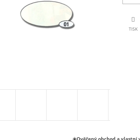
TISK
☀️Ověřený obchod a vlastní 