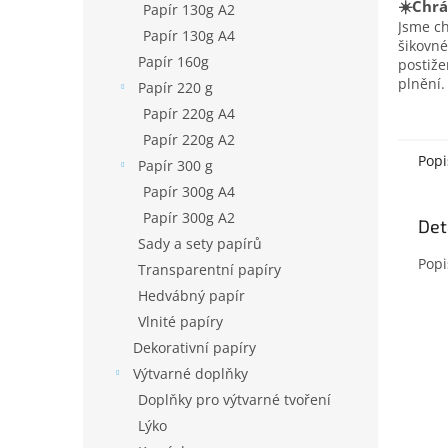
☀️Chrá
Papír 130g A2
Jsme c
Papír 130g A4
šikovné
Papír 160g
postiž
plnění.
Papír 220 g
Papír 220g A4
Papír 220g A2
Popi
Papír 300 g
Papír 300g A4
Papír 300g A2
Det
Sady a sety papírů
Popi
Transparentní papíry
Hedvábný papír
Vlnité papíry
Dekorativní papíry
Výtvarné doplňky
Doplňky pro výtvarné tvoření
Lýko