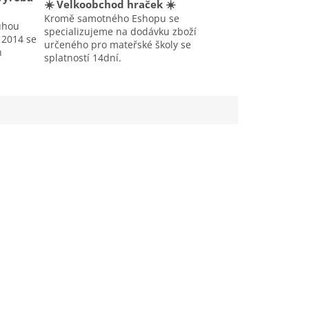
☀️ Velkoobchod hraček ☀️
Kromě samotného Eshopu se
uhou
specializujeme na dodávku zboží
u 2014 se
určeného pro mateřské školy se
h
splatností 14dní.