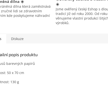
něná dílna ☀️
☀️
hráněná dílna která zaměstnává
Jsme ověřený český Eshop s dlo
 zručné lidi se zdravotním
tradicí již od roku 2000. Od rok
ením kde poskytujeme náhradní
věnujeme vlastní produkcí šitýc
výrobků.
s
Diskuze
ailní popis produktu
usů barevných papírů
kost: 50 x 70 cm
nost: 130 g