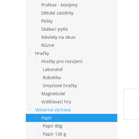
n
Profese - kostýmy
e
Dětské zástěrky
l
Pešky
Skákací pytle
Návleky na obuv
Různé
Hračky
Hračky pro rozvíjení
Laboratoř
Robotika
Smyslové hračky
Magnetické
Vzdělávací hry
Výtvarná výchova
Papír
Papír 80g
Papír 130 g