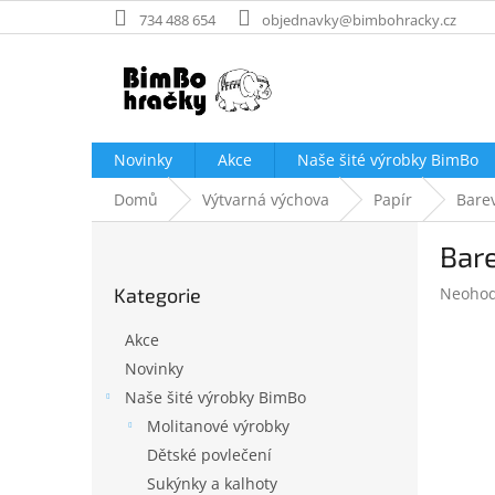
Přejít
734 488 654
objednavky@bimbohracky.cz
na
obsah
Novinky
Akce
Naše šité výrobky BimBo
Domů
Výtvarná výchova
Papír
Bare
P
Bare
o
Přeskočit
s
Průměr
Kategorie
Neoho
kategorie
t
hodnoc
r
produk
Akce
a
je
Novinky
n
0,0
Naše šité výrobky BimBo
z
n
5
í
Molitanové výrobky
hvězdič
p
Dětské povlečení
a
Sukýnky a kalhoty