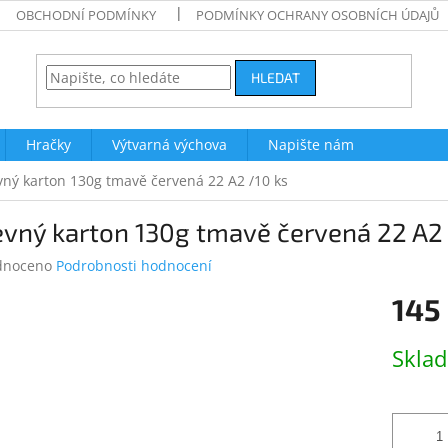
OBCHODNÍ PODMÍNKY
PODMÍNKY OCHRANY OSOBNÍCH ÚDAJŮ
HLEDAT
Hračky
Výtvarná výchova
Napište nám
vný karton 130g tmavě červená 22 A2 /10 ks
vný karton 130g tmavě červená 22 A2 
né
dnoceno
Podrobnosti hodnocení
ení
145
tu
Měrná
Skla
cena:
ek.