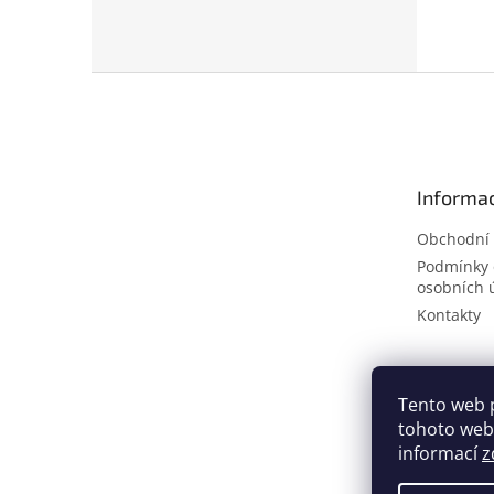
Z
á
p
a
t
Informac
í
Obchodní
Podmínky 
osobních 
Kontakty
Tento web 
tohoto webu
informací
z