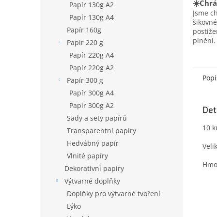
☀️Chrá
Papír 130g A2
Jsme c
Papír 130g A4
šikovné
Papír 160g
postiž
plnění.
Papír 220 g
Papír 220g A4
Papír 220g A2
Popi
Papír 300 g
Papír 300g A4
Papír 300g A2
Det
Sady a sety papírů
10 k
Transparentní papíry
Hedvábný papír
Veli
Vlnité papíry
Hmot
Dekorativní papíry
Výtvarné doplňky
Doplňky pro výtvarné tvoření
Lýko