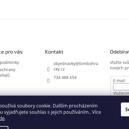
e pro vás
Kontakt
Odebíra
 podmínky
Vložte sv
objednavky
@
bimbohra
nových p
cky.cz
ochrany
údajů
734 488 654
E-mail
Vložení
osobníc
používá soubory cookie. Dalším procházením
S
 vyjadřujete souhlas s jejich používáním.. Více
PŘIHL
de
.