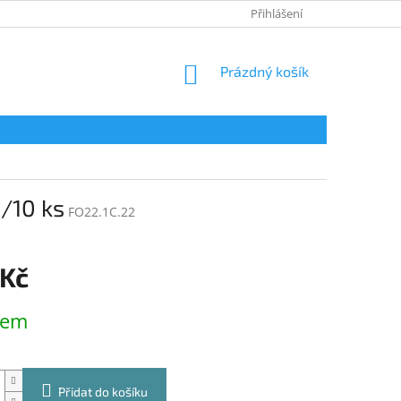
KONTAKTY
Přihlášení
NÁKUPNÍ
Prázdný košík
KOŠÍK
/10 ks
FO22.1C.22
 Kč
dem
Přidat do košíku