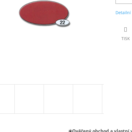
Detailní
TISK
☀️Ověřený obchod a vlastní 