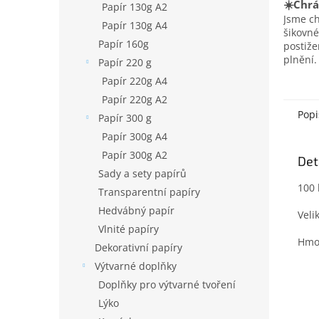
☀️Chrá
Papír 130g A2
Jsme c
Papír 130g A4
šikovné
Papír 160g
postiž
plnění.
Papír 220 g
Papír 220g A4
Papír 220g A2
Popi
Papír 300 g
Papír 300g A4
Papír 300g A2
Det
Sady a sety papírů
100 
Transparentní papíry
Hedvábný papír
Veli
Vlnité papíry
Hmot
Dekorativní papíry
Výtvarné doplňky
Doplňky pro výtvarné tvoření
Lýko