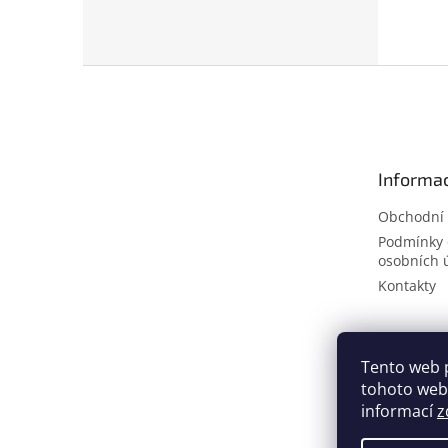
Z
á
p
a
t
Informac
í
Obchodní
Podmínky 
osobních 
Kontakty
Tento web 
tohoto webu
informací
z