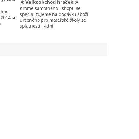
☀️ Velkoobchod hraček ☀️
Kromě samotného Eshopu se
uhou
specializujeme na dodávku zboží
u 2014 se
určeného pro mateřské školy se
h
splatností 14dní.