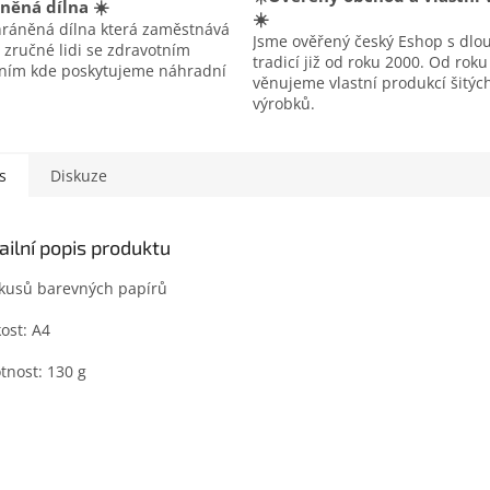
něná dílna ☀️
☀️
hráněná dílna která zaměstnává
Jsme ověřený český Eshop s dlo
 zručné lidi se zdravotním
tradicí již od roku 2000. Od rok
ením kde poskytujeme náhradní
věnujeme vlastní produkcí šitýc
výrobků.
s
Diskuze
ailní popis produktu
kusů barevných papírů
kost: A4
nost: 130 g