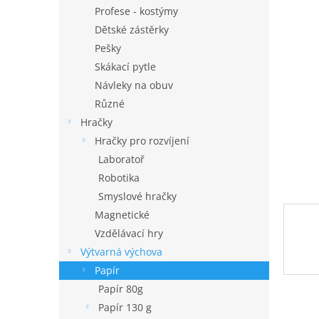
n
Profese - kostýmy
e
Dětské zástěrky
l
Pešky
Skákací pytle
Návleky na obuv
Různé
Hračky
Hračky pro rozvíjení
Laboratoř
Robotika
Smyslové hračky
Magnetické
Vzdělávací hry
Výtvarná výchova
Papír
Papír 80g
Papír 130 g