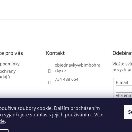
e pro vás
Kontakt
Odebíra
 podmínky
Vložte sv
objednavky
@
bimbohra
nových p
cky.cz
ochrany
údajů
734 488 654
E-mail
Vložení
osobníc
používá soubory cookie. Dalším procházením
S
 vyjadřujete souhlas s jejich používáním.. Více
PŘIHL
de
.