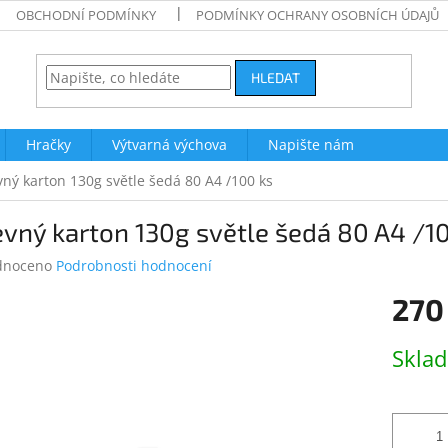
OBCHODNÍ PODMÍNKY
PODMÍNKY OCHRANY OSOBNÍCH ÚDAJŮ
HLEDAT
Hračky
Výtvarná výchova
Napište nám
ný karton 130g světle šedá 80 A4 /100 ks
vný karton 130g světle šedá 80 A4 /1
né
dnoceno
Podrobnosti hodnocení
ení
270
tu
Měrná
Skla
cena:
ek.