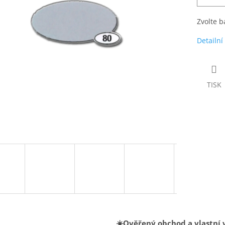
Zvolte b
Detailní
TISK
☀️Ověřený obchod a vlastní 