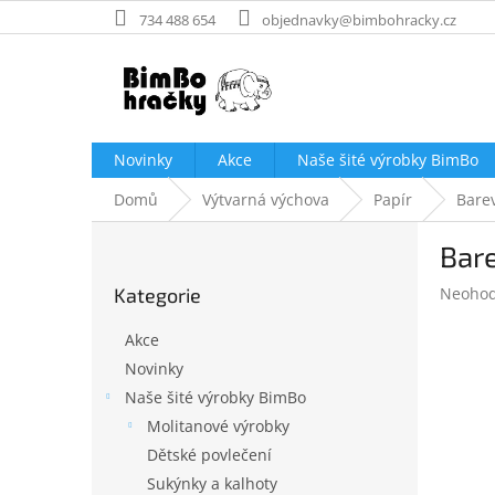
Přejít
734 488 654
objednavky@bimbohracky.cz
na
obsah
Novinky
Akce
Naše šité výrobky BimBo
Domů
Výtvarná výchova
Papír
Barev
P
Bare
o
Přeskočit
s
Průměr
Kategorie
Neoho
kategorie
t
hodnoc
r
produk
Akce
a
je
Novinky
n
0,0
Naše šité výrobky BimBo
z
n
5
í
Molitanové výrobky
hvězdič
p
Dětské povlečení
a
Sukýnky a kalhoty