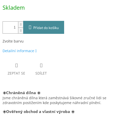
Měrná
Skladem
cena:
Přidat do košíku
Zvolte barvu
Detailní informace
ZEPTAT SE
SDÍLET
☀️Chráněná dílna ☀️
Jsme chráněná dílna která zaměstnává šikovné zručné lidi se
zdravotním postižením kde poskytujeme náhradní plnění.
☀️Ověřený obchod a vlastní výroba ☀️