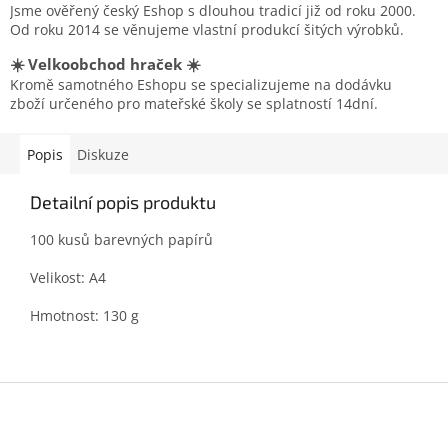
Jsme ověřený český Eshop s dlouhou tradicí již od roku 2000.
Od roku 2014 se věnujeme vlastní produkcí šitých výrobků.
☀️ Velkoobchod hraček ☀️
Kromě samotného Eshopu se specializujeme na dodávku
zboží určeného pro mateřské školy se splatností 14dní.
Popis
Diskuze
Detailní popis produktu
100 kusů barevných papírů
Velikost: A4
Hmotnost: 130 g
Z
á
p