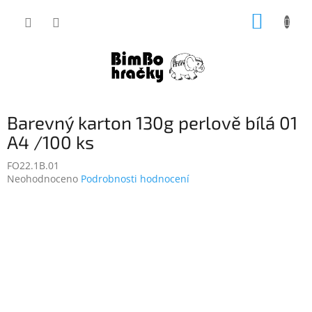
Přejít
NÁKUP
na
obsah
KOŠÍK
Barevný karton 130g perlově bílá 01
A4 /100 ks
FO22.1B.01
Průměrné
Neohodnoceno
Podrobnosti hodnocení
hodnocení
produktu
je
0,0
z
5
hvězdiček.